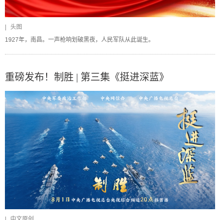
|
头图
1927年，南昌。一声枪响划破黑夜，人民军队从此诞生。
重磅发布！制胜 | 第三集《挺进深蓝》
|
中文原创