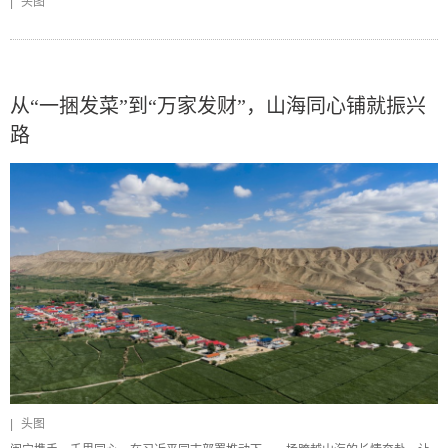
|
头图
从“一捆发菜”到“万家发财”，山海同心铺就振兴
路
|
头图