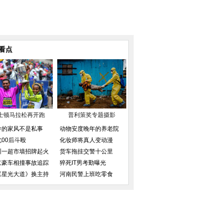
看点
士顿马拉松再开跑
普利策奖专题摄影
导的家风不是私事
动物安度晚年的养老院
北00后斗殴
化妆师将真人变动漫
圳一超市墙招牌起火
货车拖挂交警十公里
京豪车相撞事故追踪
猝死IT男考勤曝光
《星光大道》换主持
河南民警上班吃零食