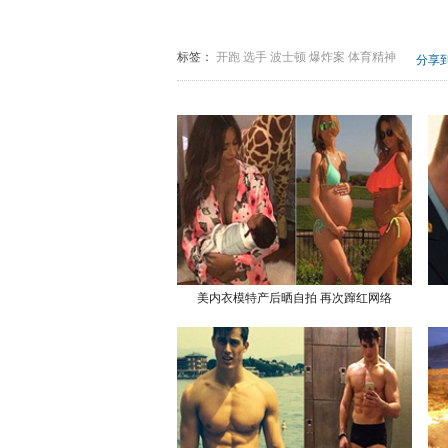
标签：
开跑
选手
波士顿
爆炸案
体育精神
分享
美内衣模特产后晒自拍 再次蹿红网络