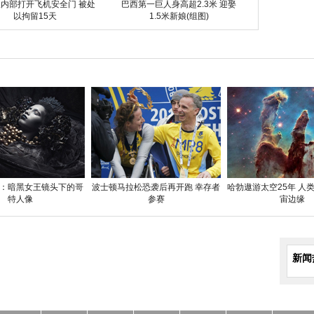
内部打开飞机安全门 被处
巴西第一巨人身高超2.3米 迎娶
以拘留15天
1.5米新娘(组图)
：暗黑女王镜头下的哥
波士顿马拉松恐袭后再开跑 幸存者
哈勃遨游太空25年 人
特人像
参赛
宙边缘
新闻