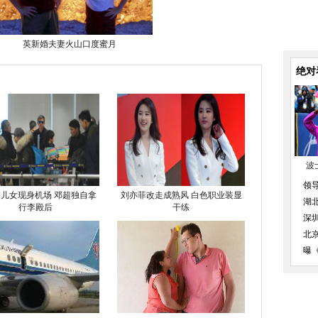
英新婚夫妻火山口度蜜月
绝对
波
领
儿女现身机场 邓超独自拿
刘亦菲改走成熟风 白色职业装显
湖
行李殿后
干练
深
北
曝