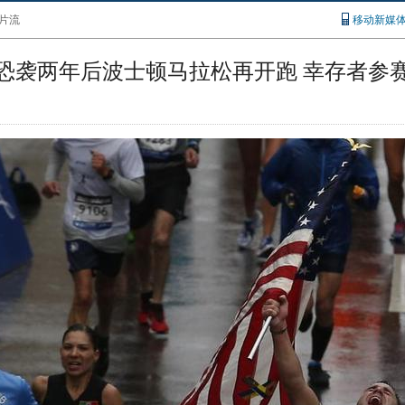
片流
移动新媒
恐袭两年后波士顿马拉松再开跑 幸存者参