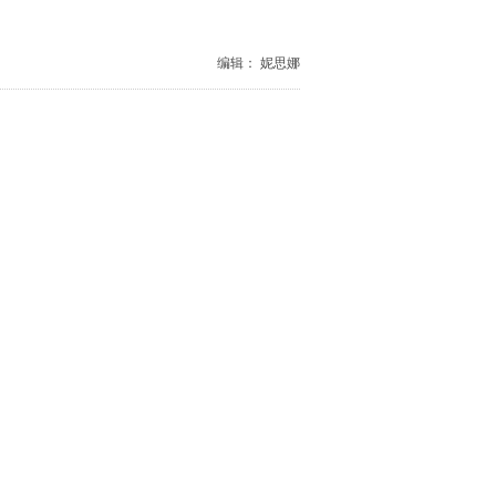
编辑： 妮思娜