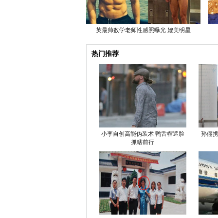
英最帅数学老师性感照曝光 媲美明星
热门推荐
小李自创高能伪装术 鸭舌帽遮脸
孙俪携
抓瞎前行