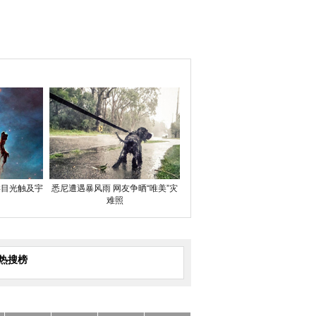
类目光触及宇
悉尼遭遇暴风雨 网友争晒“唯美”灾
难照
热搜榜