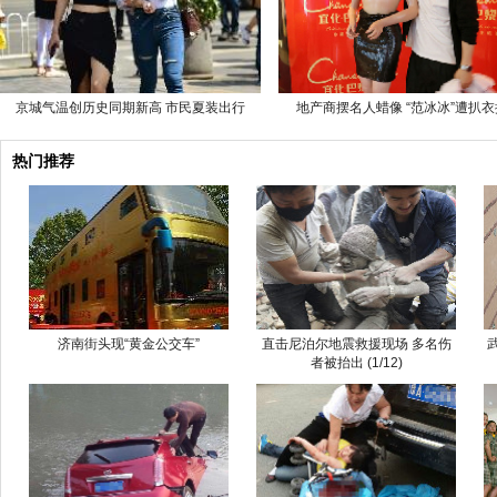
京城气温创历史同期新高 市民夏装出行
地产商摆名人蜡像 “范冰冰”遭扒
热门推荐
济南街头现“黄金公交车”
直击尼泊尔地震救援现场 多名伤
者被抬出 (1/12)