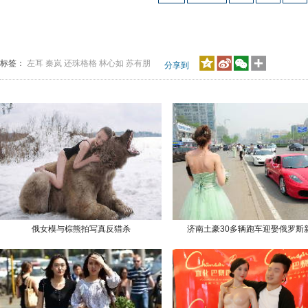
标签：
左耳
秦岚
还珠格格
林心如
苏有朋
分享到
俄女模与棕熊拍写真反猎杀
济南土豪30多辆跑车迎娶俄罗斯