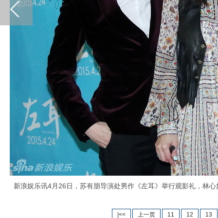
新浪娱乐讯4月26日，苏有朋导演处男作《左耳》举行观影礼，林心如、
|<<
上一页
11
12
13