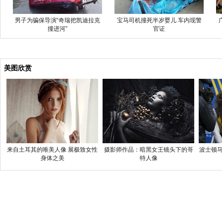
男子为骗保导演“奇瑞把凯迪拉克
宝马司机撞死半岁婴儿 车内现警
撞进河”
官证
美图欣赏
来自土耳其的唯美人像 展极致女性
摄影师作品：暗黑女王镜头下的哥
波士顿马
身体之美
特人像