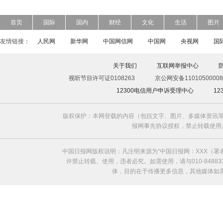
首页
国际
国内
财经
文化
生活
图片
友情链接：
人民网
新华网
中国网信网
中国网
央视网
国
关于我们
互联网举报中心
视听节目许可证0108263
京公网安备11010500008
12300电信用户申诉受理中心
1
版权保护：本网登载的内容（包括文字、图片、多媒体资讯等
报网事先协议授权，禁止转载使用。给中国日
中国日报网版权说明：凡注明来源为“中国日报网：XXX（
许禁止转载、使用，违者必究。如需使用，请与010-8488
体，目的在于传播更多信息，其他媒体如