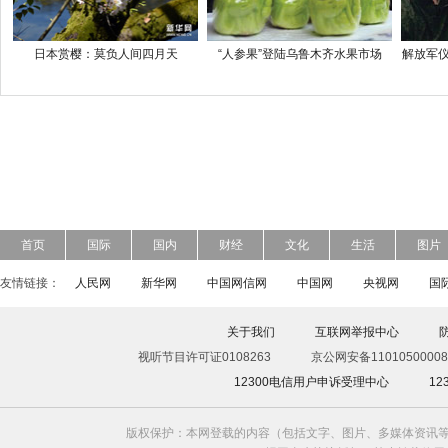
日本赏樱：莫负人间四月天
“人参果”登陆乌鲁木齐水果市场
解放军仪
首页
国际
国内
财经
文化
生活
图片
友情链接：
人民网
新华网
中国网信网
中国网
央视网
国
关于我们
互联网举报中心
视听节目许可证0108263
京公网安备11010500008
12300电信用户申诉受理中心
1
版权保护：本网登载的内容（包括文字、图片、多媒体资讯等