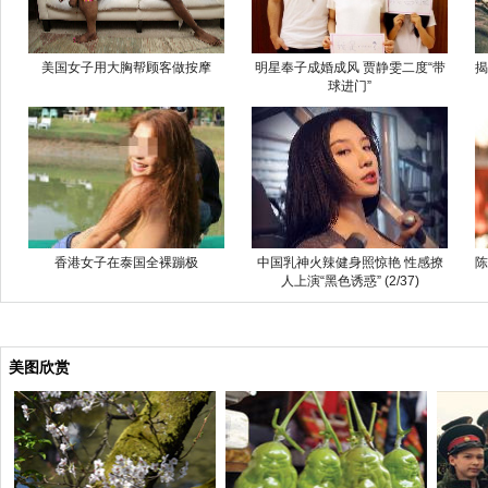
美国女子用大胸帮顾客做按摩
明星奉子成婚成风 贾静雯二度“带
揭
球进门”
香港女子在泰国全裸蹦极
中国乳神火辣健身照惊艳 性感撩
陈
人上演“黑色诱惑” (2/37)
美图欣赏