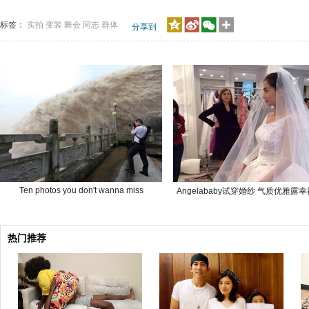
标签：
实拍
变装
舞会
同志
群体
分享到
Ten photos you don't wanna miss
Angelababy试穿婚纱 气质优雅露
热门推荐