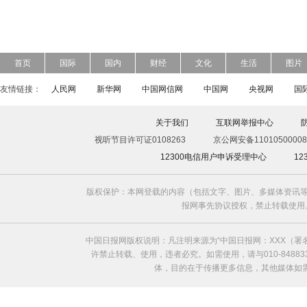
首页
国际
国内
财经
文化
生活
图片
友情链接：
人民网
新华网
中国网信网
中国网
央视网
国
关于我们
互联网举报中心
视听节目许可证0108263
京公网安备11010500008
12300电信用户申诉受理中心
1
版权保护：本网登载的内容（包括文字、图片、多媒体资讯等
报网事先协议授权，禁止转载使用。给中国日
中国日报网版权说明：凡注明来源为“中国日报网：XXX（
许禁止转载、使用，违者必究。如需使用，请与010-8488
体，目的在于传播更多信息，其他媒体如