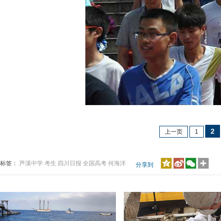
2
上一页
1
标签：
芦溪中学
考生
四川日报
全国高考
何海洋
分享到