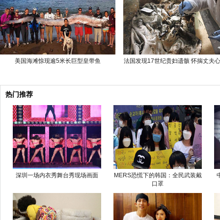
美国海滩惊现逾5米长巨型皇带鱼
法国发现17世纪贵妇遗骸 怀揣丈夫
热门推荐
深圳一场内衣秀舞台秀现场画面
MERS恐慌下的韩国：全民武装戴
口罩