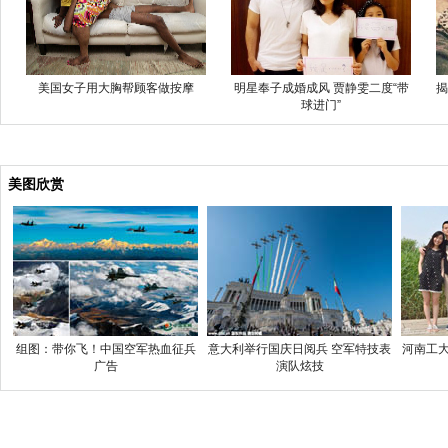
美国女子用大胸帮顾客做按摩
明星奉子成婚成风 贾静雯二度“带
揭
球进门”
美图欣赏
组图：带你飞！中国空军热血征兵
意大利举行国庆日阅兵 空军特技表
河南工大
广告
演队炫技