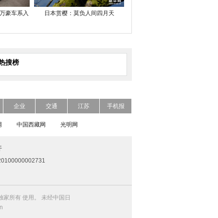
万豪车系入
日本赏樱：莫负人间四月天
热搜榜
企业
交通
江苏
手机报
网
中国西藏网
光明网
开
0100000002731
家所有 使用。 未经中国日
n