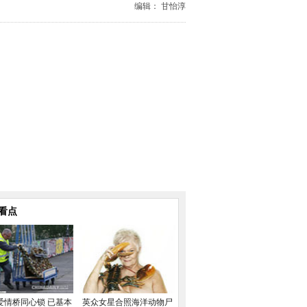
编辑： 甘怡淳
看点
爱情桥同心锁 已基本
英众女星合照海洋动物尸