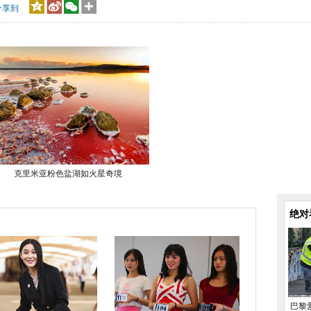
分享到
克里米亚粉色盐湖如火星奇境
绝对
巴黎