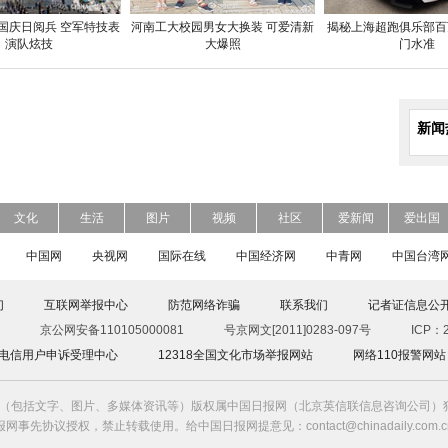
国庆日阅兵 空军特技表
河南工大校园男女大换装 可爱清新
揭秘上海超跑俱乐部百
演队炫技
大爆照
门水准
新闻
文化
生活
图片
视频
社区
爱新闻
爱出国
中国网
央视网
国际在线
中国经济网
中青网
中国台湾
们
互联网举报中心
防范网络诈骗
联系我们
记者证信息公
京公网安备110105000081
号京网文[2011]0283-097号
ICP：2
00电信用户申诉受理中心
12318全国文化市场举报网站
网络110报警网站
（包括文字、图片、多媒体资讯等）版权属中国日报网（北京英信联信息咨询公司）独
报网事先协议授权，禁止转载使用。给中国日报网提意见：contact@chinadaily.com.c