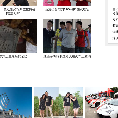
予干练造型亮相米兰世博会
新规出台后的Showgirl面试现场
男
[高清大图]
多
实
领
湖
深
东方之星最后的记忆
江西替考犯罪嫌疑人在火车上被捕