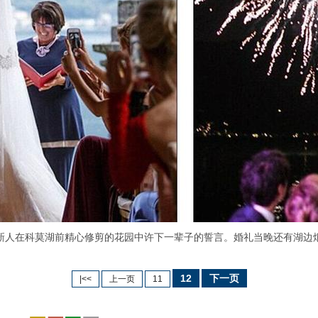
在科莫湖前精心修剪的花园中许下一辈子的誓言。婚礼当晚还有湖边
12
下一页
|<<
上一页
11