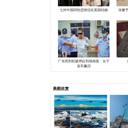
七对中国同性恋情侣在美国结婚
张馨
广东死刑犯被押赴刑场画面：女子
追车飙泪
美图欣赏