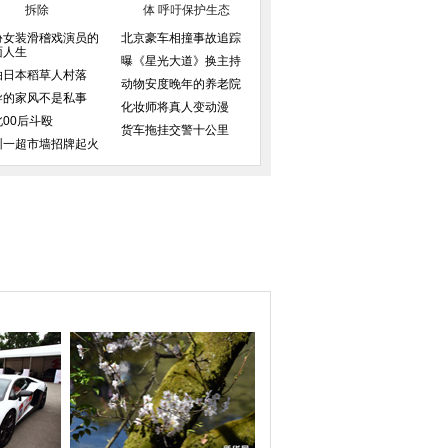
拆除
体 呼吁保护生态
扮女装滑稽戏演员的
北京豪车相撞事故追踪
面人生
曝《星光大道》换主持
拍日本稻草人村落
动物安度晚年的养老院
导的家风不是私事
化妆师将真人变动漫
北00后斗殴
货车拖挂交警十公里
圳一超市墙招牌起火