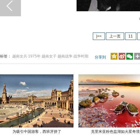
战
|<<
上一页
11
标签：
越南女兵
1975年
越南女子
越南战争
战争时期
分享到
为吸引中国游客，西班牙拼了
克里米亚粉色盐湖如火星奇境