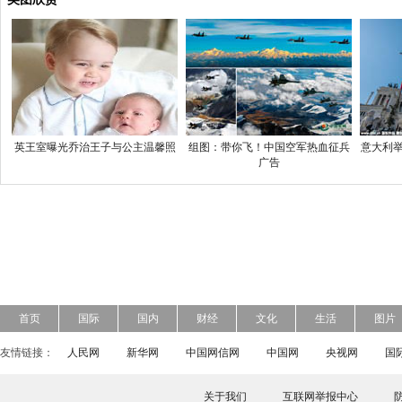
英王室曝光乔治王子与公主温馨照
组图：带你飞！中国空军热血征兵
意大利举
广告
首页
国际
国内
财经
文化
生活
图片
友情链接：
人民网
新华网
中国网信网
中国网
央视网
国
关于我们
互联网举报中心