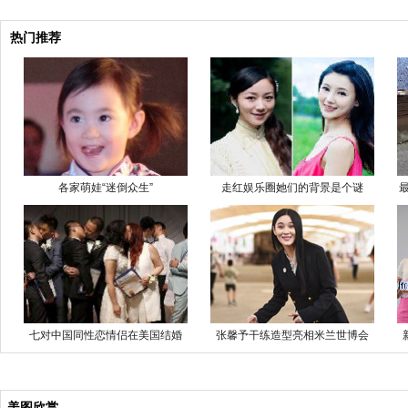
热门推荐
各家萌娃“迷倒众生”
走红娱乐圈她们的背景是个谜
七对中国同性恋情侣在美国结婚
张馨予干练造型亮相米兰世博会
美图欣赏