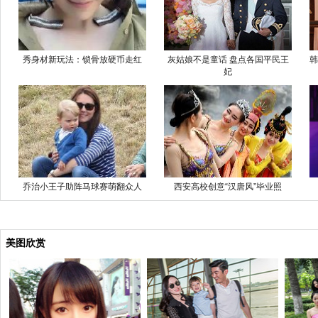
秀身材新玩法：锁骨放硬币走红
灰姑娘不是童话 盘点各国平民王
韩
妃
乔治小王子助阵马球赛萌翻众人
西安高校创意“汉唐风”毕业照
美图欣赏