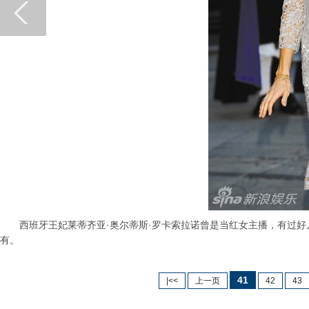
西班牙王妃莱蒂齐亚·奥尔蒂斯·罗卡索拉诺曾是当红女主播，有过好
有。
41
|<<
上一页
42
43