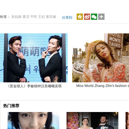
标签：
灰姑娘
童话
平民
王妃
索菲娅
分享到
Miss World Zhang Zilin's fashion 
《赏金猎人》李敏镐钟汉良嘟嘴卖萌
热门推荐