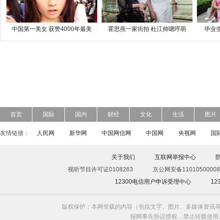
中国第一美女 获赞4000年最美
霍思燕一家街拍 杜江帅嗯哼萌
毕业
首页
国际
国内
财经
文化
生活
图片
友情链接：
人民网
新华网
中国网信网
中国网
央视网
国
关于我们
互联网举报中心
视听节目许可证0108263
京公网安备11010500008
12300电信用户申诉受理中心
1
版权保护：本网登载的内容（包括文字、图片、多媒体资讯等
报网事先协议授权，禁止转载使用。给中国日