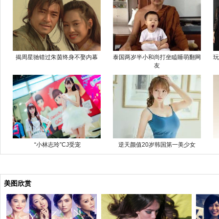
揭周星驰错过朱茵终身不娶内幕
泰国两岁半小和尚打坐瞌睡萌翻网
玩
友
“小林志玲”CJ受宠
逆天颜值20岁韩国第一美少女
美图欣赏