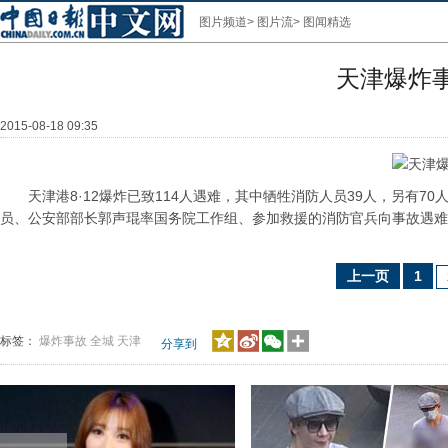
图片频道
>
图片流
>
图闻精选
天津爆炸
2015-08-18 09:35
天津港8·12爆炸已致114人遇难，其中牺牲消防人员39人，另有70
员、公安部部长郭声琨率国务院工作组、参加救援的消防官兵向事故遇难
上一页
1
标签：
爆炸事故
全城
天津
分享到