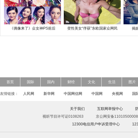
《偶像来了》众女神PS前后
变性美女“俘获”东欧国家众网民
揭
首页
国际
国内
财经
文化
生活
图片
友情链接：
人民网
新华网
中国网信网
中国网
央视网
国
关于我们
互联网举报中心
视听节目许可证0108263
京公网安备11010500008
12300电信用户申诉受理中心
1