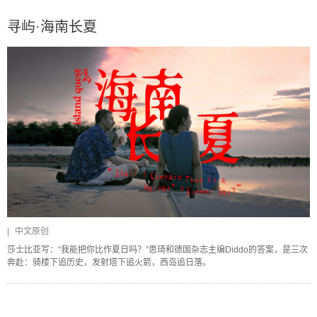
寻屿·海南长夏
|
中文原创
莎士比亚写：“我能把你比作夏日吗？”思琦和德国杂志主编Diddo的答案，是三次
奔赴：骑楼下追历史，发射塔下追火箭，西岛追日落。