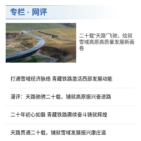
专栏
·
网评
二十载“天路”飞驰，绘就
雪域高原高质量发展新画
卷
打通雪域经济脉络 青藏铁路激活西部发展动能
漫评：天路驰骋二十载，铺就高原振兴奋进路
二十年初心如磐 青藏铁路赓续奋斗铸就辉煌
天路贯通二十载，铺就雪域发展振兴康庄道