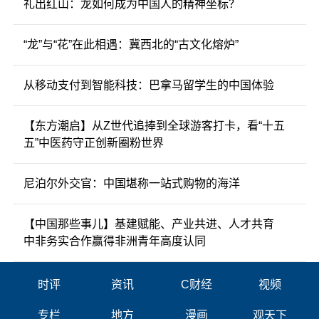
礼出红山：龙如何成为中国人的精神坐标？
“龙”与“花”在此相遇：冀西北的“古文化熔炉”
从移动支付到智能科技：巴拿马留学生的中国体验
【东方潮启】从Z世代追捧到全球游客打卡，看“十五
五”中医药守正创新圈粉世界
尼泊尔外交官：中国堪称一站式购物的海洋
【中国那些事儿】基建赋能、产业共进、人才共育
中非务实合作赢得非洲青年高度认同
时评
资讯
C财经
视频
专栏
地方
漫画
观天下