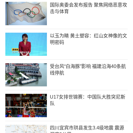
国际奥委会发布报告 聚焦网络恶意攻
击与体育
以玉为睛 黄土塑容：红山女神像的文
明密码
受台风“白海豚”影响 福建沿海40条航
线停航
U17女排世锦赛：中国队大胜突尼斯
队
四川宜宾市珙县发生3.4级地震 震源