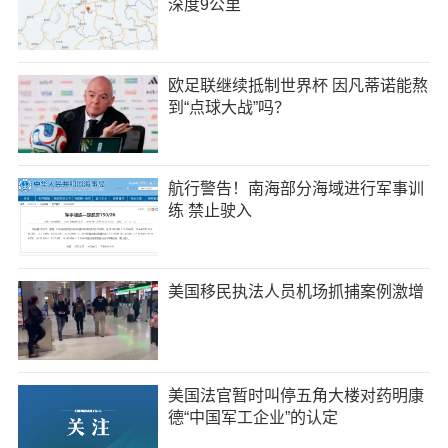
深度9公里
欧足联继续抵制世界杯 因凡蒂诺能熬
到“点球大战”吗？
航行警告！南海部分海域进行军事训
练 禁止驶入
美国移民执法人员机场抓捕案例激增
美国法官暂时叫停五角大楼对药明康
德“中国军工企业”的认定