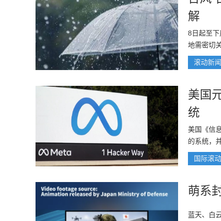
解
8日起至下
地需密切
滚动新
美国
统
美国《信
的系统，
国际滚
萌系
蓝天、白云