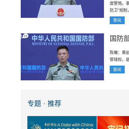
度警惕。事
防卫”规制
要闻
国防
陈曦：黄
管辖权，
要闻
专题 · 推荐