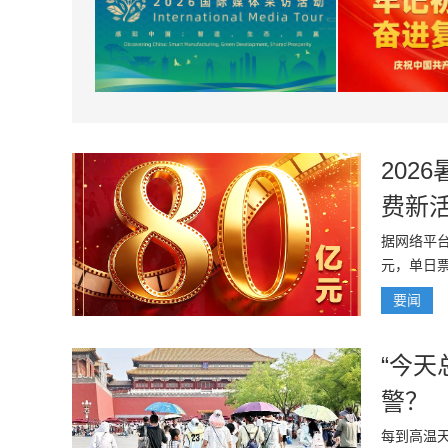
202
费新
据网络平台
元，单日票
要闻
“今天
警？
每到高温