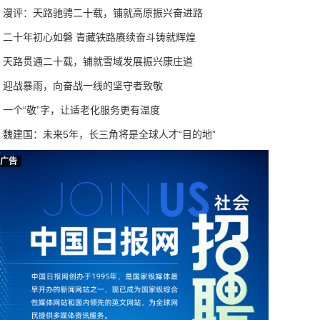
漫评：天路驰骋二十载，铺就高原振兴奋进路
二十年初心如磐 青藏铁路赓续奋斗铸就辉煌
天路贯通二十载，铺就雪域发展振兴康庄道
迎战暴雨，向奋战一线的坚守者致敬
一个“敬”字，让适老化服务更有温度
魏建国：未来5年，长三角将是全球人才“目的地”
广告