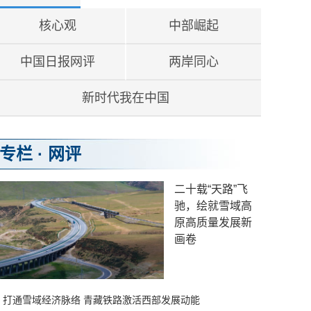
核心观
中部崛起
中国日报网评
两岸同心
新时代我在中国
专栏
·
网评
二十载“天路”飞
驰，绘就雪域高
原高质量发展新
画卷
更多>
打通雪域经济脉络 青藏铁路激活西部发展动能