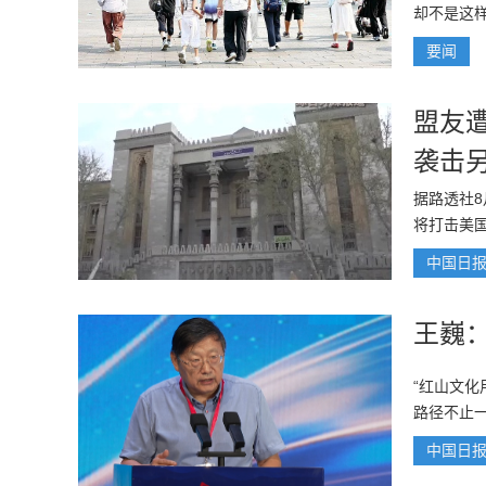
却不是这
要闻
盟友
袭击
据路透社
将打击美
中国日
王巍
“红山文
路径不止一
中国日