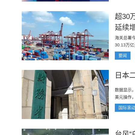
超3
延续
海关总署
30.13
要闻
日本
数据显示，
美元操作，
国际滚
台风“