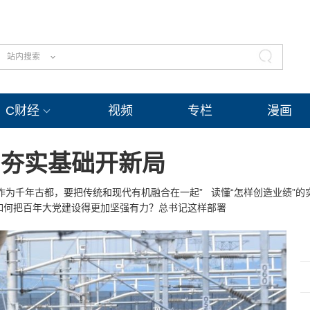
站内搜索
C财经
视频
专栏
漫画
丨夯实基础开新局
“作为千年古都，要把传统和现代有机融合在一起”
读懂“怎样创造业绩”的
如何把百年大党建设得更加坚强有力？总书记这样部署