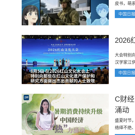
皮书，萌
中国日
202
大会特别
汉学家江
中国日
C财经
涌动
盛夏时节
络绎不绝