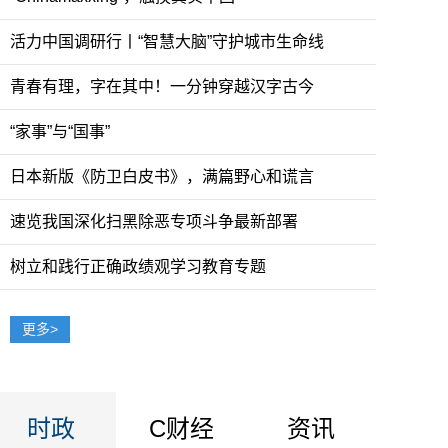
活力中国调研行丨“智慧大脑”守护城市生命线
青春有理，字在其中！一分钟穿越汉字古今
“家事”与“国事”
日本新版《防卫白皮书》，满篇野心和谎言
速览我国深化扫黑除恶专项斗争最新部署
树立和践行正确政绩观学习教育专题
尼泊尔外交官：中国堪称一站式购物的海
更多>
时政
C财经
资讯