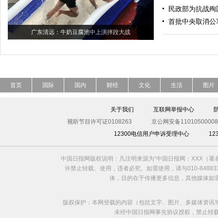
民政部为抗战殉
首批中央取消公
广东清远：牛奶豆腐池中上演摔跤大战
首页
国际
国内
财经
文化
生活
图片
关于我们
互联网举报中心
视听节目许可证0108263
京公网安备11010500008
12300电信用户申诉受理中心
1
中国日报网版权说明：凡注明来源为“中国日报网：XXX（
许禁止转载、使用，违者必究。如需使用，请与010-8488
体，目的在于传播更多信息，其他媒体如
版权保护：本网登载的内容（包括文字、图片、多媒体资讯
未经中国日报网事先协议授权，禁止转载使用。给