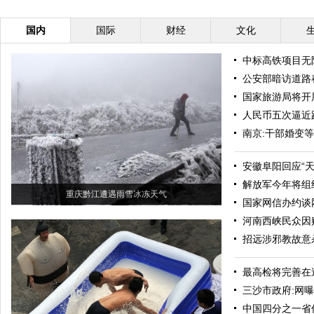
国内
国际
财经
文化
中标高铁项目无
公安部暗访道路
国家旅游局将开
人民币五次逼近
南京:干部婚变
安徽阜阳回应“
解放军今年将组
重庆黔江遭遇雨雪冰冻天气
国家网信办约谈
河南西峡民众因
招远涉邪教故意
最高检将完善在
三沙市政府:网
中国四分之一省份