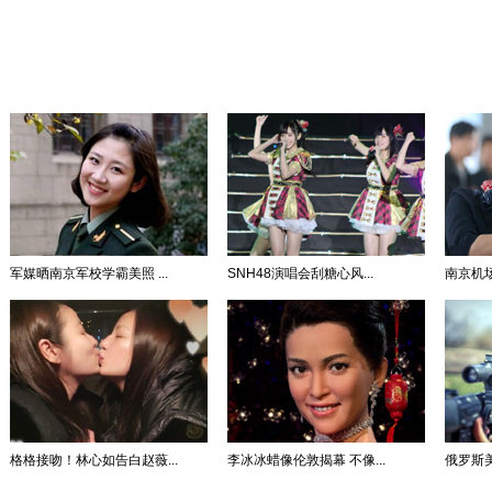
军媒晒南京军校学霸美照 ...
SNH48演唱会刮糖心风...
南京机场空
格格接吻！林心如告白赵薇...
李冰冰蜡像伦敦揭幕 不像...
俄罗斯美