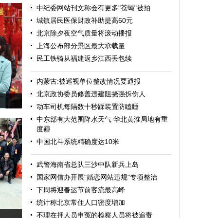
中纪委网站刊文称会有更多"苍蝇"被拍
城镇居民医保财政补助提高60元
北京除夕夜空气质量将滚动播报
上海公布部分景区最大承载量
民工铁骑从福建返乡江西丢包续
内蒙古:被巡视单位整改情况要通报
北京政协委员修盖违建阻挠强拆伤人
动车司机每隔数十秒踩装置防瞌睡
中东部有大范围降水天气 华北黄淮局地有重
度霾
中国北斗系统精确度达10米
武警海南省总队三沙中队新兵上岛
国家网信办开展"婚恋网站违规"专项整治
下周将迎春运节前客流最高峰
统计称北京常住人口密度增加
不理在押人员申冤的检察人员将被追责