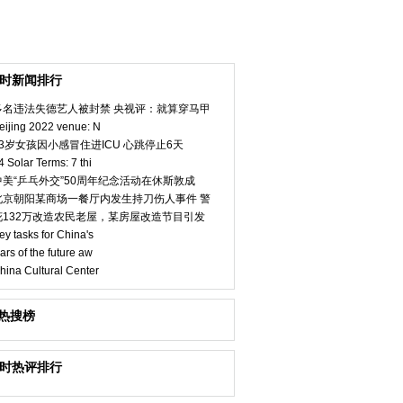
小时新闻排行
多名违法失德艺人被封禁 央视评：就算穿马甲
eijing 2022 venue: N
23岁女孩因小感冒住进ICU 心跳停止6天
4 Solar Terms: 7 thi
中美“乒乓外交”50周年纪念活动在休斯敦成
北京朝阳某商场一餐厅内发生持刀伤人事件 警
花132万改造农民老屋，某房屋改造节目引发
ey tasks for China's
ars of the future aw
hina Cultural Center
热搜榜
小时热评排行