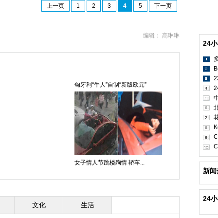
上一页
1
2
3
4
5
下一页
编辑： 高琳琳
24
B
匈牙利“牛人”自制“新版欧元”
2
K
C
C
女子情人节跳楼殉情 轿车...
新闻
24
文化
生活