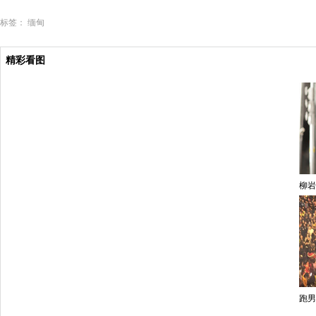
标签：
缅甸
精彩看图
柳岩
跑男