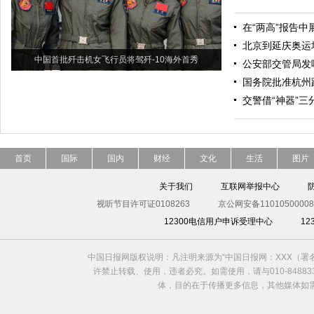
在“两高”报告中
北京到延庆奥运
中国首批歼击机女飞行员将驾歼-10海外首秀
公安部交管局发
国务院批准杭州
交警借“神器”三
首页
国际
国内
财经
文化
生活
图片
关于我们
互联网举报中心
视听节目许可证0108263
京公网安备11010500008
12300电信用户申诉受理中心
1
中国日报网版权说明：凡注明来源为“中国日报网：XXX（
许禁止转载、使用，违者必究。如需使用，请与010-8488
体，目的在于传播更多信息，其他媒体如