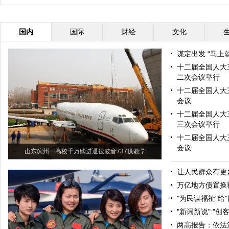
国内
国际
财经
文化
谋定出发 “马上
十二届全国人大
二次会议举行
十二届全国人大
会议
十二届全国人大
三次会议举行
十二届全国人大
会议
山东滨州一高校千万购进退役波音737供教学
让人民群众有更多
万亿地方债置换额
"为民谋福祉"给
"新词新说":"创
两高报告：依法