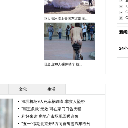
K
C
C
巨大海冰漂上美国东北部海...
新闻
24
旧金山30人裸体骑车 抗...
文化
生活
深圳机场9人死车祸调查:非救人坠桥
"霸王条款"无效 可在家门口告天猫
利好来袭 房地产市场现回暖迹象
"五一"假期北京开5方向自驾游汽车专列