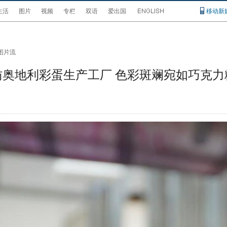
生活
图片
视频
专栏
双语
爱出国
移动新
图片流
访奥地利彩蛋生产工厂 色彩斑斓宛如巧克力