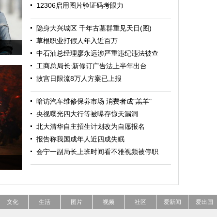
12306启用图片验证码考眼力
隐身大兴城区 千年古墓群重见天日(图)
草根职业打假人年入近百万
中石油总经理廖永远涉严重违纪违法被查
工商总局长:新修订广告法上半年出台
故宫日限流8万人方案已上报
暗访汽车维修保养市场 消费者成"羔羊"
央视曝光四大行等被曝存惊天漏洞
北大清华自主招生计划改为自愿报名
报告称我国成年人近四成失眠
会宁一副局长上班时间看不雅视频被停职
文化
生活
图片
视频
社区
爱新闻
爱出国