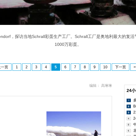
endorf，探访当地Schrall彩蛋生产工厂。Schrall工厂是奥地利最大
1000万彩蛋。
上一页
1
2
3
4
5
6
7
8
9
10
下一页
>
编辑： 高琳琳
24
B
2