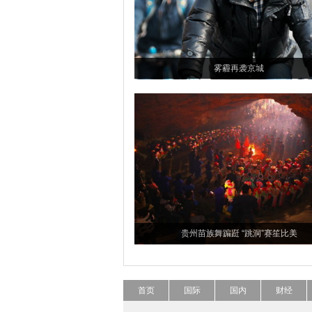
雾霾再袭京城
贵州苗族舞蹁跹 “跳洞”赛笙比美
首页
国际
国内
财经