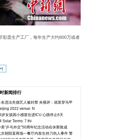
的复活节彩蛋生产工厂，每年生产大约800万或者
>|
小时新闻排行
多名违法失德艺人被封禁 央视评：就算穿马甲
eijing 2022 venue: N
23岁女孩因小感冒住进ICU 心跳停止6天
4 Solar Terms: 7 thi
中美“乒乓外交”50周年纪念活动在休斯敦成
北京朝阳某商场一餐厅内发生持刀伤人事件 警