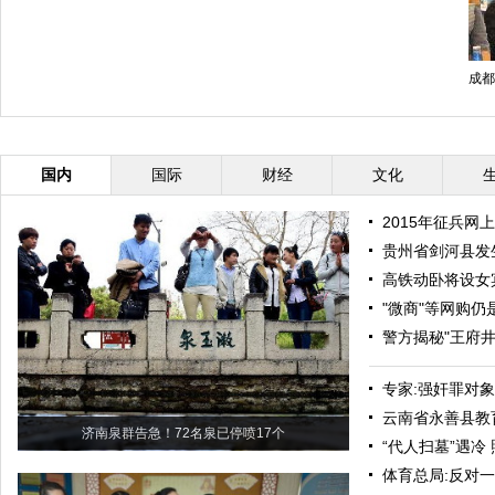
成都
国内
国际
财经
文化
2015年征兵网
贵州省剑河县发生
高铁动卧将设女
"微商"等网购
警方揭秘"王府井
专家:强奸罪对象
云南省永善县教
济南泉群告急！72名泉已停喷17个
“代人扫墓”遇冷
体育总局:反对