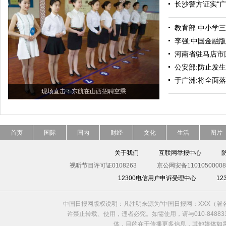
长沙警方证实"
教育部:中小学三
李强:中国金融版
河南省驻马店市
公安部:防止发
于广洲:将全面落
现场直击：东航在山西招聘空乘
首页
国际
国内
财经
文化
生活
图片
关于我们
互联网举报中心
视听节目许可证0108263
京公网安备11010500008
12300电信用户申诉受理中心
1
中国日报网版权说明：凡注明来源为“中国日报网：XXX（
许禁止转载、使用，违者必究。如需使用，请与010-8488
体，目的在于传播更多信息，其他媒体如