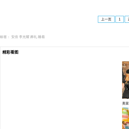
上一页
1
标签：
安倍
李光耀
葬礼
睡着
精彩看图
美富