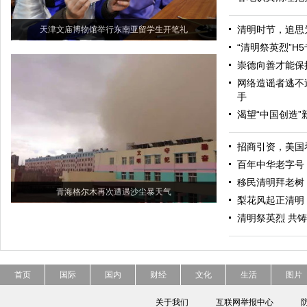
清明时节，追思
天津文庙博物馆举行东南亚留学生开笔礼
“清明祭英烈”H
崇德向善才能保
网络造谣者逃不
手
渴望“中国创造”
招商引资，美国
百年中华老字号
移民清明拜老树
青海格尔木再次遭遇沙尘暴天气
梨花风起正清明
清明祭英烈 共
首页
国际
国内
财经
文化
生活
图片
关于我们
互联网举报中心