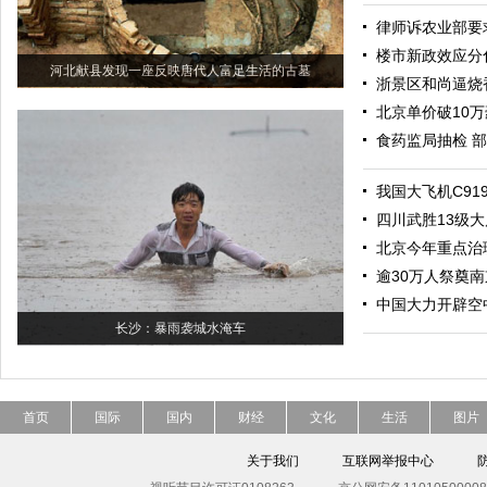
律师诉农业部要
楼市新政效应分
河北献县发现一座反映唐代人富足生活的古墓
浙景区和尚逼烧
北京单价破10
食药监局抽检 
我国大飞机C91
四川武胜13级大
北京今年重点治理
逾30万人祭奠
中国大力开辟空
长沙：暴雨袭城水淹车
首页
国际
国内
财经
文化
生活
图片
关于我们
互联网举报中心