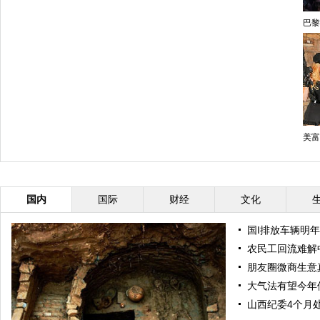
巴黎
美富
国内
国际
财经
文化
国I排放车辆明年
农民工回流难解
朋友圈微商生意
大气法有望今年
山西纪委4个月处