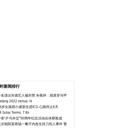
小时新闻排行
多名违法失德艺人被封禁 央视评：就算穿马甲
eijing 2022 venue: N
23岁女孩因小感冒住进ICU 心跳停止6天
4 Solar Terms: 7 thi
中美“乒乓外交”50周年纪念活动在休斯敦成
北京朝阳某商场一餐厅内发生持刀伤人事件 警