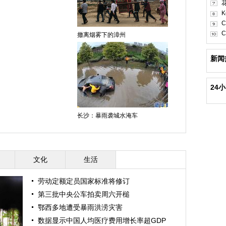
K
C
C
撤离烟雾下的漳州
新闻
24
长沙：暴雨袭城水淹车
文化
生活
劳动定额定员国家标准将修订
第三批中央公车拍卖周六开槌
鄂西多地遭受暴雨洪涝灾害
数据显示中国人均医疗费用增长率超GDP