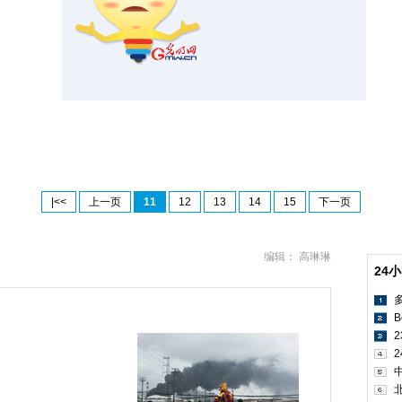
|<<
上一页
11
12
13
14
15
下一页
编辑： 高琳琳
24
B
2