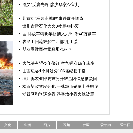
遵义“反腐先锋”廖少华案今宣判
北京对“桶装水掺假”事件展开调查
漳州古雷石化大火9凌晨被扑灭
国I排放车辆明年起禁入六环 涉40万辆车
农民工回流难解中西部“用工荒”
朋友圈微商生意真那么火？
大气法有望今年修订 空气标准16年未变
山西纪委4个月处分106名纪检干部
律师诉农业部要求公开转基因信息被驳回
楼市新政效应分化:一线城市销量上涨明显
浙景区和尚逼烧香 游客放少香火钱被骂
文化
生活
图片
视频
社区
爱新闻
爱出国