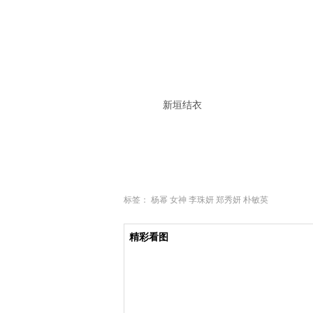
新垣结衣
标签：
杨幂
女神
李珠妍
郑秀妍
朴敏英
精彩看图