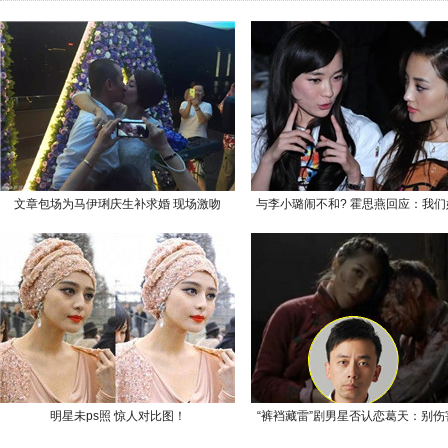
文章包场为马伊琍庆生补求婚 现场激吻
与李小璐闹不和? 霍思燕回应：我们
明星未ps照 惊人对比图！
“裤裆藏雷”剧男星否认恋葛天：别伤