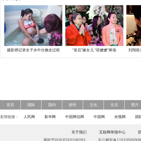
摄影师记录女子水中分娩全过程
“皇后”嫁女儿 “容嬷嬷”捧场
刘翔前
首页
国际
国内
财经
文化
生活
图片
友情链接：
人民网
新华网
中国网信网
中国网
央视网
国
关于我们
互联网举报中心
视听节目许可证0108263
京公网安备11010500008