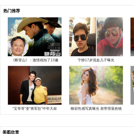
热门推荐
《断背山》：激情戏拍了13遍
宁静17岁混血儿子曝光
“宝哥哥”变“将军肚”中年大叔
柳岩性感写真曝光 肩带滑落抢镜
美图欣赏