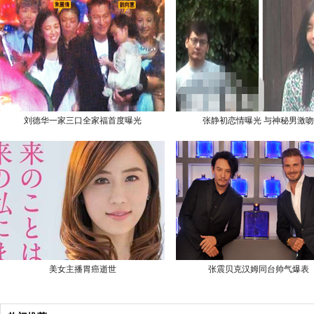
刘德华一家三口全家福首度曝光
张静初恋情曝光 与神秘男激吻
美女主播胃癌逝世
张震贝克汉姆同台帅气爆表