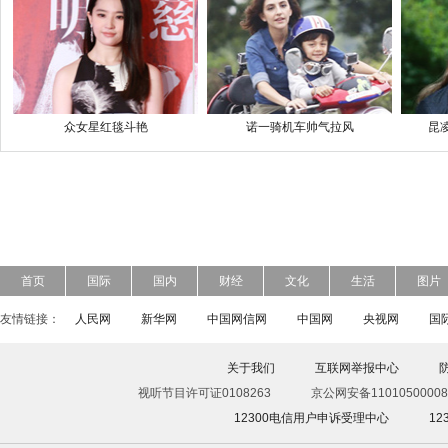
众女星红毯斗艳
诺一骑机车帅气拉风
昆
首页
国际
国内
财经
文化
生活
图片
友情链接：
人民网
新华网
中国网信网
中国网
央视网
国
关于我们
互联网举报中心
视听节目许可证0108263
京公网安备11010500008
12300电信用户申诉受理中心
1