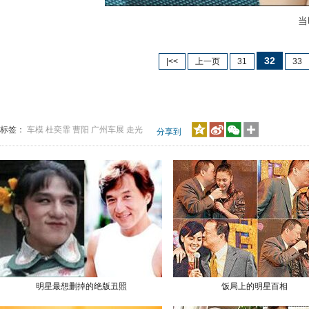
当时
32
|<<
上一页
31
33
标签：
车模
杜奕霏
曹阳
广州车展
走光
分享到
明星最想删掉的绝版丑照
饭局上的明星百相