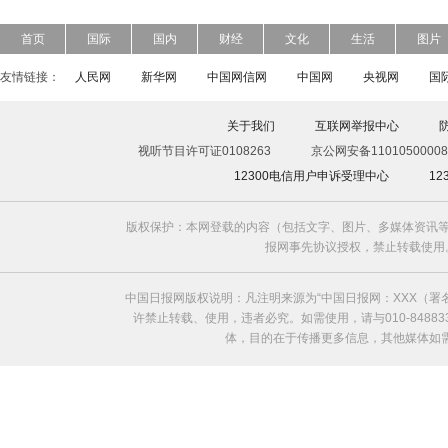
首页
国际
国内
财经
文化
生活
图片
友情链接：
人民网
新华网
中国网信网
中国网
央视网
国
关于我们
互联网举报中心
视听节目许可证0108263
京公网安备11010500008
12300电信用户申诉受理中心
1
版权保护：本网登载的内容（包括文字、图片、多媒体资讯等
报网事先协议授权，禁止转载使用。给中国日
中国日报网版权说明：凡注明来源为“中国日报网：XXX（
许禁止转载、使用，违者必究。如需使用，请与010-8488
体，目的在于传播更多信息，其他媒体如