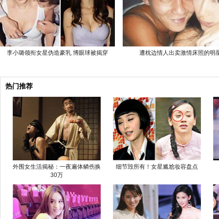
李小璐领衔女星伪造豪乳 博眼球被揭穿
遭枕边情人出卖激情床照的明
热门推荐
外围女生活揭秘：一夜遍体鳞伤换
细节毁所有！女星尴尬妆容盘点
30万