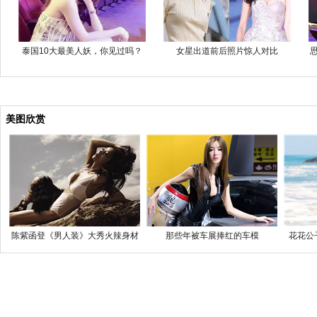
泰国10大最美人妖，你见过吗？
女星出道前后照片惊人对比
美图欣赏
陈紫函登《男人装》大秀火辣身材
那些年被车展捧红的车模
花花公