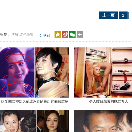
上一页
1
标签：
雾霾
红色预警
分享到
娱乐圈女神幻灭范冰冰青筋暴起孙俪颈纹多
令人瞠目结舌的绝世奇人