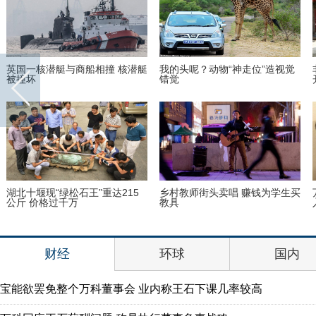
英国一核潜艇与商船相撞 核潜艇
我的头呢？动物“神走位”造视觉
被撞坏
错觉
湖北十堰现“绿松石王”重达215
乡村教师街头卖唱 赚钱为学生买
公斤 价格过千万
教具
财经
环球
国内
宝能欲罢免整个万科董事会 业内称王石下课几率较高