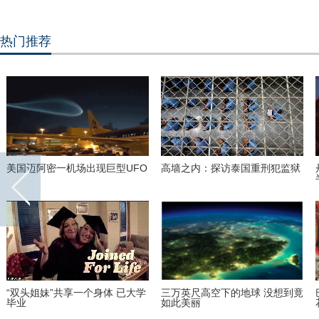
热门推荐
美国迈阿密一机场出现巨型UFO
高墙之内：探访泰国重刑犯监狱
“双头姐妹”共享一个身体 已大学
三万英尺高空下的地球 没想到竟
毕业
如此美丽