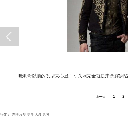
晓明哥以前的发型真心丑！寸头照完全就是来暴露缺陷
上一页
1
2
标签：
陈坤
发型
男星
大叔
男神