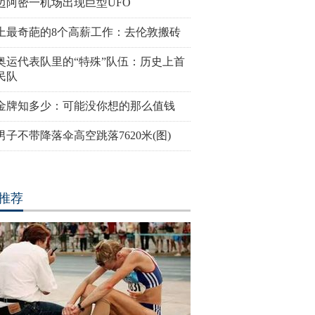
迈阿密一机场出现巨型UFO
密一机场出现巨型UFO
高墙之内：探访泰国重刑犯监狱
丹麦小猫拥
上最奇葩的8个高薪工作：去伦敦搬砖
半睁
奥运代表队里的“特殊”队伍：历史上首
民队
金牌知多少：可能没你想的那么值钱
男子不带降落伞高空跳落7620米(图)
妹”共享一个身体 已大学
三万英尺高空下的地球 没想到竟
巴西：20
如此美丽
花式Cosp
推荐