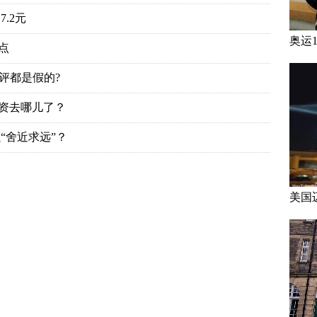
.2元
奥运
点
评都是假的?
投资去哪儿了？
“舍近求远”？
美国