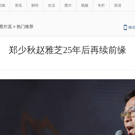
时政
资讯
财经
生活
图片
视频
专栏
双语
图片流
>
热门推荐
移
郑少秋赵雅芝25年后再续前缘