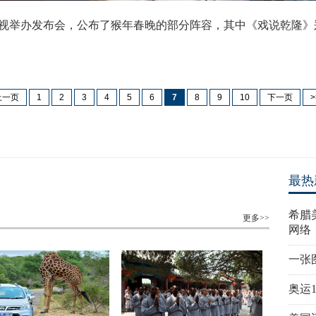
视举办发布会，公布了猴年春晚的部分阵容，其中《戏说乾隆》
上一页
1
2
3
4
5
6
7
8
9
10
下一页
>
最热
希腊
更多>>
网络
一张
奥运