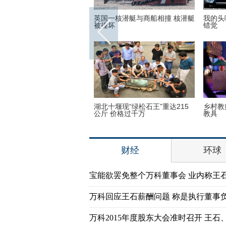
世界各地的宗教建筑 充满魔
英国一核潜艇与商船相撞 核潜艇
我的头
彩呈现视觉盛宴
被撞坏
错觉
子疯狂迷恋凯蒂猫 3万英镑
湖北十堰现“绿松石王”重达215
乡村教
品
公斤 价格过千万
教具
财经
环球
宝能欲罢免整个万科董事会 业内称王
万科回应王石薪酬问题 称是执行董事
万科2015年度股东大会准时召开 王石