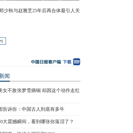
郑少秋与赵雅芝25年后再合体最引人关
>|
新闻
美女不敌张梦雪摘铜 却因这个动作走红
图告诉你：中国古人到底有多牛
10大震撼瞬间，看到哪张你落泪了？