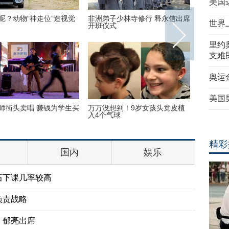
美国
呢？动物“神走位”造视觉
非洲弟子少林寺修行 释永信出席
美国迈阿
世界
开班仪式
里约
支难
奥运
美国
师街头卖唱 赚钱为学生买
万万没想到！9岁女孩头竟皮植
“双头姐
入4个气球
毕业
精彩
国内
娱乐
石下课几率较高
负责战略
、郁亮出席