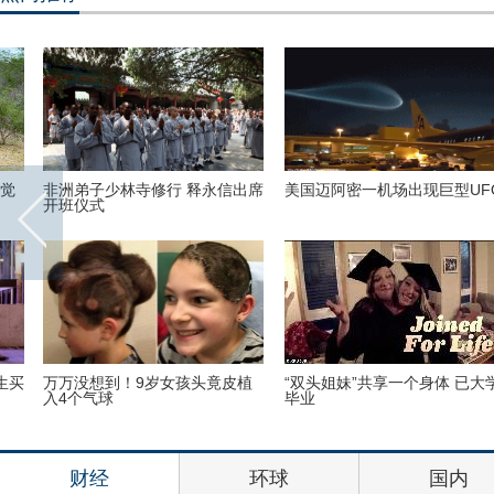
美国迈阿密一机场出现巨型UFO
高墙之内：探访泰国重刑犯监狱
“双头姐妹”共享一个身体 已大学
三万英尺高空下的地球 没想到竟
毕业
如此美丽
财经
环球
国内