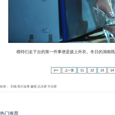
模特们走下台的第一件事便是披上外衣。冬日的湖南既潮
|<<
上一页
11
12
13
14
标签：
刘璐
图片故事
嫩模
总决赛
半决赛
热门推荐