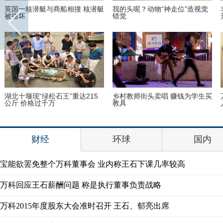
英国一核潜艇与商船相撞 核潜艇
我的头呢？动物“神走位”造视觉
被撞坏
错觉
湖北十堰现“绿松石王”重达215
乡村教师街头卖唱 赚钱为学生买
公斤 价格过千万
教具
财经
环球
国内
宝能欲罢免整个万科董事会 业内称王石下课几率较高
万科回应王石薪酬问题 称是执行董事负责战略
万科2015年度股东大会准时召开 王石、郁亮出席