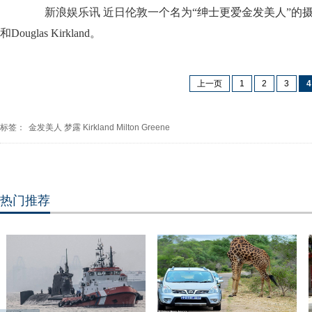
新浪娱乐讯 近日伦敦一个名为“绅士更爱金发美人”的摄影展展
和Douglas Kirkland。
上一页
1
2
3
4
标签：
金发美人
梦露
Kirkland
Milton
Greene
热门推荐