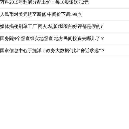
万科2015年利润分配出炉：每10股派送7.2元
人民币对美元贬至新低 中间价下调599点
媒体揭秘刷单工厂 网友:坑爹!我看的好评都是假的?
国务院9个督查组实地督查 地方民间投资去哪儿了？
国家信息中心于施洋：政务大数据何以“舍近求远”？