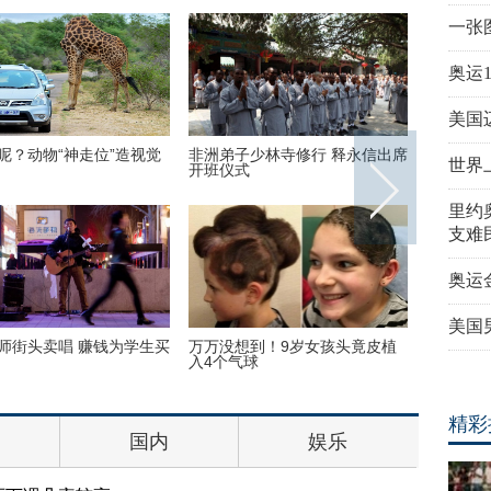
一张
奥运
美国
永信出席
美国迈阿密一机场出现巨型UFO
高墙之内：探访泰国重刑
世界
里约
支难
奥运
美国
竟皮植
“双头姐妹”共享一个身体 已大学
三万英尺高空下的地球 没
毕业
如此美丽
精彩
国内
娱乐