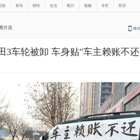
时政
资讯
财经
生活
图片
视频
专栏
双语
图片流
移
田3车轮被卸 车身贴"车主赖账不还