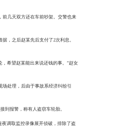
，前几天双方还在车前吵架。交警也来
借据，之后赵某先后支付了2次利息。
轮，希望赵某能出来说还钱的事。”赵女
现场处理，后由于事故系经济纠纷引
所接到报警，称有人盗窃车轮胎。
连夜调取监控录像展开侦破，排除了盗