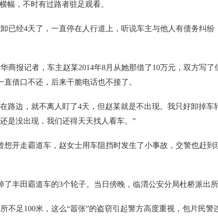
的横幅，不时有过路者驻足观看。
已经4天了，一直停在人行道上，听说车主与他人有债务纠纷
。
报记者，车主赵某2014年8月从她那借了10万元，双方写了
一直借口不还，后来干脆电话也不接了。
在路边，就不离人盯了4天，但赵某就是不出现。我只好卸掉车
家还是没出现，我们还得天天找人看车。”
曾想开走霸道车，赵女士用车阻挡时发生了小事故，交警也赶到
掉了丰田霸道车的3个轮子。当日傍晚，临渭公安分局杜桥派出
足100米，这么“嚣张”的盗窃引起警方高度重视，包片民警