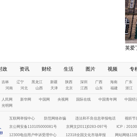
英爱
时政
资讯
财经
生活
图片
视频
专
吉林
辽宁
黑龙江
新疆
陕西
深圳
广西
海南
广东
河南
河北
山西
天津
北京
江西
山东
福建
浙江
人民网
新华网
中国网
央视网
国际在线
中国青年网
中国经
光明网
互联网举报中心
防范网络诈骗
违法和不良信息举报电话
视听节目
京公网安备110105000081号
京网文[2011]0283-097号
ICP：20100
12300电信用户申诉受理中心
12318全国文化市场举报
网站网络11