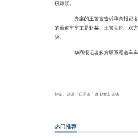
窃嫌疑。
办案的王警官告诉华商报记者，
的霸道车车主是赵某。王警官说，双
决。
华商报记者多方联系霸道车车主
标签：
赵某
丰田霸道
车身
赵女士
还钱
热门推荐