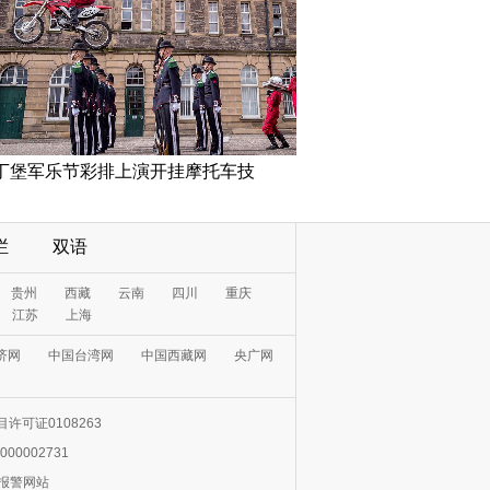
丁堡军乐节彩排上演开挂摩托车技
栏
双语
贵州
西藏
云南
四川
重庆
江苏
上海
济网
中国台湾网
中国西藏网
央广网
许可证0108263
000002731
0报警网站