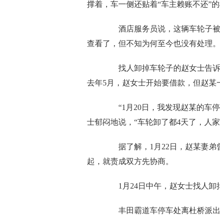
撑着，车一侧还贴着“车主赖账不还”
酒店服务员说，这辆车轮子被卸
查看了，但不知为何至今也没有处理
找人卸掉车轮子的赵女士告诉华商
去年5月，赵女士开始要借款，但赵某
“1月20日，我发现赵某的车停
士郁闷地说，“车轮卸了都4天了，人
据了解，1月22日，赵某妻弟
起，就责成双方先协商。
1月24日中午，赵女士找人卸
丰田霸道车停车处离杜桥派出所不