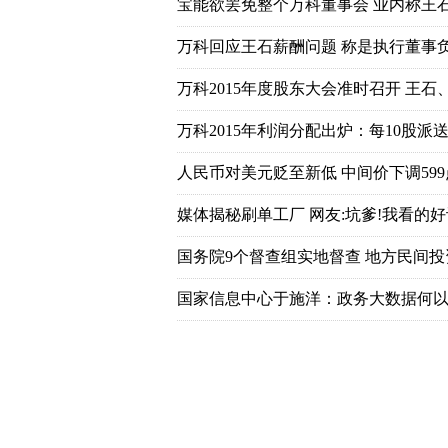
宝能欲罢免整个万科董事会 业内称王
万科回应王石薪酬问题 称是执行董事
万科2015年度股东大会准时召开 王石
万科2015年利润分配出炉：每10股派送7
人民币对美元贬至新低 中间价下调599
媒体揭秘刷单工厂 网友:坑爹!我看的好
国务院9个督查组实地督查 地方民间
国家信息中心于施洋：政务大数据何以