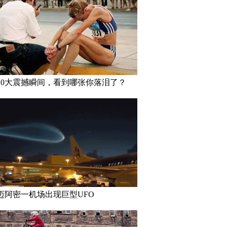
10大震撼瞬间，看到哪张你落泪了？
迈阿密一机场出现巨型UFO