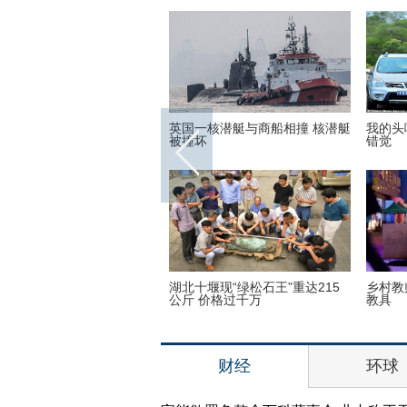
撞 核潜艇
我的头呢？动物“神走位”造视觉
非洲弟子少林寺修行 释
错觉
开班仪式
重达215
乡村教师街头卖唱 赚钱为学生买
万万没想到！9岁女孩头
教具
入4个气球
财经
环球