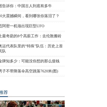
图告诉你：中国古人到底有多牛
10大震撼瞬间，看到哪张你落泪了？
迈阿密一机场出现巨型UFO
犯监狱
丹麦小猫拥有奇异大眼 睡觉时仍
里约奥运会前瞻：美国男子
上最奇葩的8个高薪工作：去伦敦搬砖
半睁
队运动员媒体写真
奥运代表队里的“特殊”队伍：历史上首
民队
金牌知多少：可能没你想的那么值钱
男子不带降落伞高空跳落7620米(图)
想到竟
巴西：2016里约动漫节精彩上演
伦敦：著名“不爽猫”蜡像亮
花式Cosplay美女趣味十足
莎馆 与本尊合影傻傻分不清
推荐