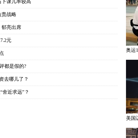
石下课几率较高
负责战略
、郁亮出席
.2元
奥运
点
评都是假的?
投资去哪儿了？
“舍近求远”？
美国