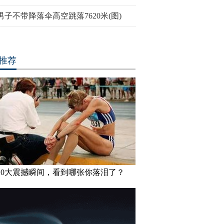
男子不带降落伞高空跳落7620米(图)
妹”共享一个身体 已大学
三万英尺高空下的地球 没想到竟
巴西：20
如此美丽
花式Cosp
推荐
10大震撼瞬间，看到哪张你落泪了？