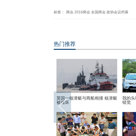
标签：
两会
2016两会
全国两会
政协会议闭幕
热门推荐
世界各地的宗教建筑 充满魔
英国一核潜艇与商船相撞 核潜艇
我的头
彩呈现视觉盛宴
被撞坏
错觉