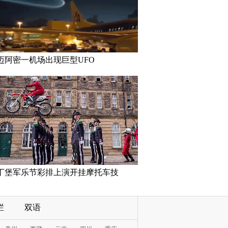
迈阿密一机场出现巨型UFO
丁堡军乐节彩排上演开挂摩托车技
栏
双语