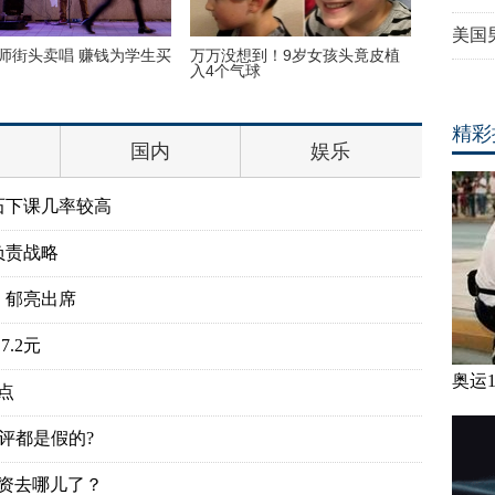
美国
师街头卖唱 赚钱为学生买
万万没想到！9岁女孩头竟皮植
“双头姐
入4个气球
毕业
精彩
国内
娱乐
石下课几率较高
负责战略
、郁亮出席
.2元
奥运
点
评都是假的?
投资去哪儿了？