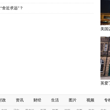
“舍近求远”？
美国
英爱
时政
资讯
财经
生活
图片
视频
专