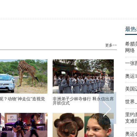
最热
希腊
更多>>
网络
一张
奥运
美国
呢？动物“神走位”造视觉
非洲弟子少林寺修行 释永信出席
美国迈阿
世界
开班仪式
里约
支难
奥运