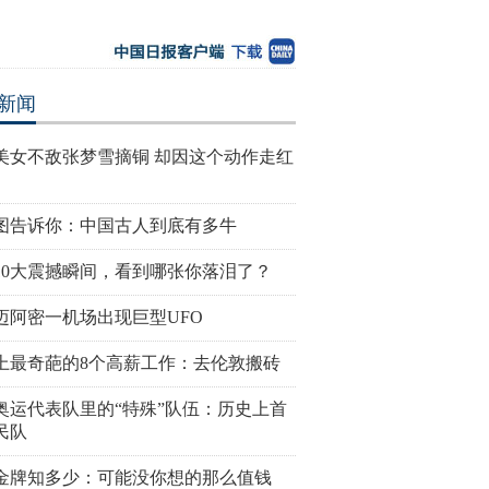
新闻
美女不敌张梦雪摘铜 却因这个动作走红
图告诉你：中国古人到底有多牛
10大震撼瞬间，看到哪张你落泪了？
迈阿密一机场出现巨型UFO
密一机场出现巨型UFO
高墙之内：探访泰国重刑犯监狱
丹麦小猫拥
上最奇葩的8个高薪工作：去伦敦搬砖
半睁
奥运代表队里的“特殊”队伍：历史上首
民队
金牌知多少：可能没你想的那么值钱