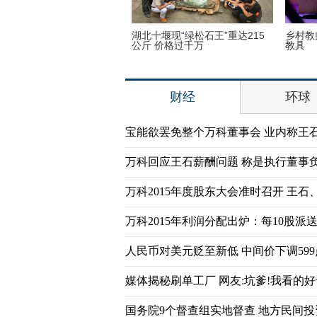
子疯狂迷恋凯蒂猫 3万英镑
湖北十堰现“绿松石王”重达215
乡村教
品
公斤 价格过千万
教具
财经
环球
宝能欲罢免整个万科董事会 业内称王
万科回应王石薪酬问题 称是执行董事
万科2015年度股东大会准时召开 王石
万科2015年利润分配出炉：每10股派送7
人民币对美元贬至新低 中间价下调599
媒体揭秘刷单工厂 网友:坑爹!我看的好
国务院9个督查组实地督查 地方民间