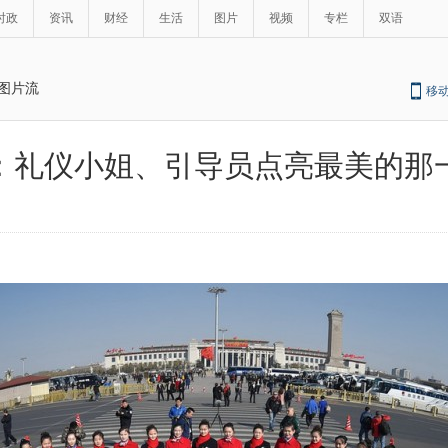
时政
资讯
财经
生活
图片
视频
专栏
双语
图片流
移
两会：礼仪小姐、引导员点亮最美的那