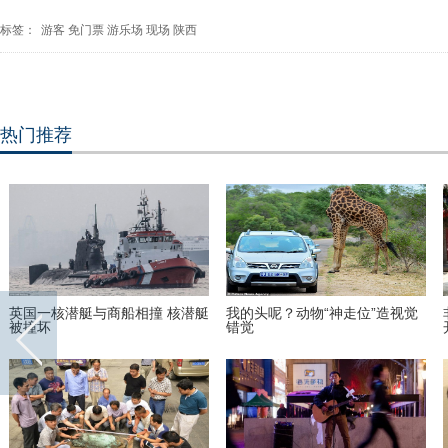
标签：
游客
免门票
游乐场
现场
陕西
热门推荐
英国一核潜艇与商船相撞 核潜艇
我的头呢？动物“神走位”造视觉
被撞坏
错觉