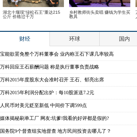
湖北十堰现“绿松石王”重达215
乡村教师街头卖唱 赚钱为学生买
公斤 价格过千万
教具
财经
环球
国内
宝能欲罢免整个万科董事会 业内称王石下课几率较高
万科回应王石薪酬问题 称是执行董事负责战略
万科2015年度股东大会准时召开 王石、郁亮出席
万科2015年利润分配出炉：每10股派送7.2元
人民币对美元贬至新低 中间价下调599点
媒体揭秘刷单工厂 网友:坑爹!我看的好评都是假的?
国务院9个督查组实地督查 地方民间投资去哪儿了？