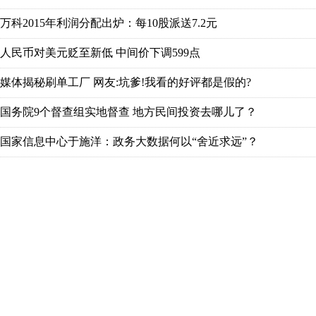
万科2015年利润分配出炉：每10股派送7.2元
人民币对美元贬至新低 中间价下调599点
媒体揭秘刷单工厂 网友:坑爹!我看的好评都是假的?
国务院9个督查组实地督查 地方民间投资去哪儿了？
国家信息中心于施洋：政务大数据何以“舍近求远”？