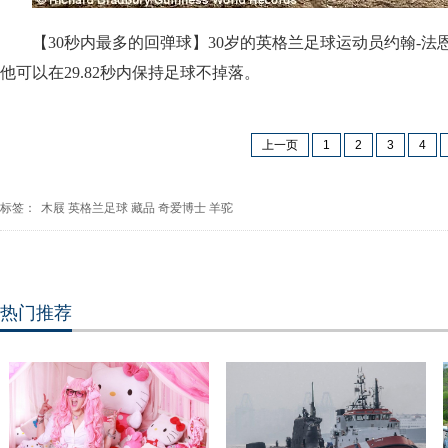
【30秒内最多的回弹球】30岁的英格兰足球运动员约翰-
他可以在29.82秒内保持足球不掉落。
上一页
1
2
3
4
标签：
木屐
英格兰足球
藏品
奇爱博士
羊驼
热门推荐