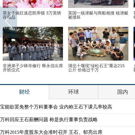
英女子疯狂迷恋凯蒂猫 3万英镑
英国一核潜艇与商船相撞 核潜艇
存藏品
被撞坏
非洲弟子少林寺修行 释永信出席
湖北十堰现“绿松石王”重达215
开班仪式
公斤 价格过千万
财经
环球
国内
宝能欲罢免整个万科董事会 业内称王石下课几率较高
万科回应王石薪酬问题 称是执行董事负责战略
万科2015年度股东大会准时召开 王石、郁亮出席