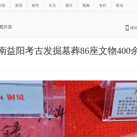
时政
资讯
财经
生活
图片
视频
专栏
双语
图片流
移
南益阳考古发掘墓葬86座文物400