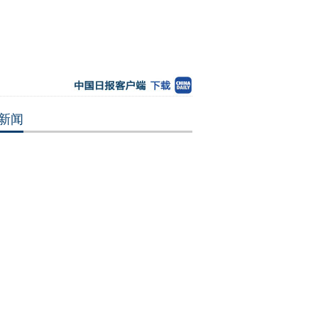
新闻
传染病防控能力领先国际 诞生大批重大
成果
外能轻松赚到大钱？ 警惕对外劳务三大
局
：应机而生-曾忆城的风景摄影
国家机关等WiFi密码被窃 9亿用户如“裸
老人照料92岁老母亲 16年30万字护理日