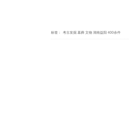
标签：
考古发掘
墓葬
文物
湖南益阳
400余件
推荐
带青少年解锁漆器之美——武汉市文
2026年湖南省“文化馆服务宣传周”启
湖南资兴：荷韵古村藏烟火 同心筑梦
杏花村遗址及周边