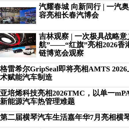
汽耀春城 向新同行 | 一
容亮相长春汽博会
吉林观察 | 一次极具战略
航”——“红旗”亮相2026
链博览会观察
格雷希尔GripSeal即将亮相AMTS 2
术赋能汽车制造
亚培烯科技亮相2026TMC，以单一m
新能源汽车热管理难题
第二届横琴汽车生活嘉年华7月亮相横