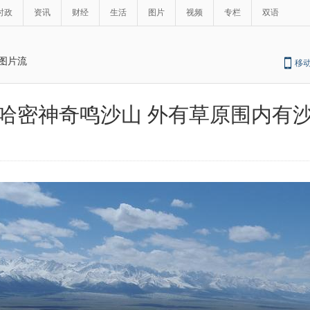
时政
资讯
财经
生活
图片
视频
专栏
双语
图片流
移
哈密神奇鸣沙山 外有草原围内有