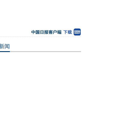
新闻
传染病防控能力领先国际 诞生大批重大
成果
外能轻松赚到大钱？ 警惕对外劳务三大
局
：应机而生-曾忆城的风景摄影
国家机关等WiFi密码被窃 9亿用户如“裸
老人照料92岁老母亲 16年30万字护理日