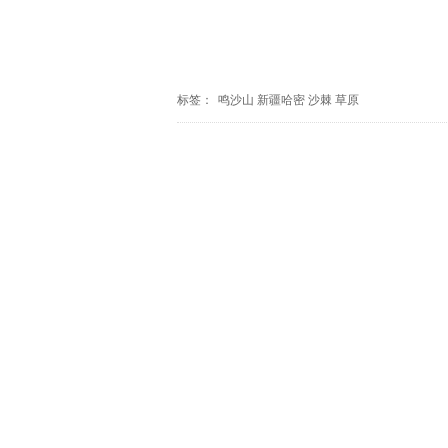
标签：
鸣沙山
新疆哈密
沙棘
草原
推荐
生态草原光绘长卷
“草原运河”映初心（现场评论）
草原上的“脐带爸爸”