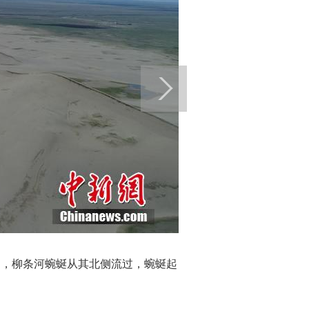
围，柳条河蜿蜒从其北侧流过，蜿蜒起