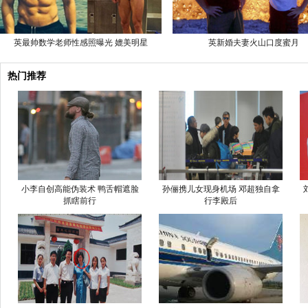
英最帅数学老师性感照曝光 媲美明星
英新婚夫妻火山口度蜜月
热门推荐
小李自创高能伪装术 鸭舌帽遮脸
孙俪携儿女现身机场 邓超独自拿
抓瞎前行
行李殿后