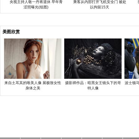
央视主持人敬一丹将退休 早年青
乘客从内部打开飞机安全门 被处
涩照曝光(组图)
以拘留15天
美图欣赏
来自土耳其的唯美人像 展极致女性
摄影师作品：暗黑女王镜头下的哥
波士顿马
身体之美
特人像