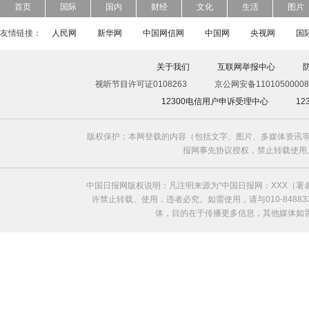
首页
国际
国内
财经
文化
生活
图片
友情链接：
人民网
新华网
中国网信网
中国网
央视网
国
关于我们
互联网举报中心
视听节目许可证0108263
京公网安备11010500008
12300电信用户申诉受理中心
1
版权保护：本网登载的内容（包括文字、图片、多媒体资讯等
报网事先协议授权，禁止转载使用。给中国日
中国日报网版权说明：凡注明来源为“中国日报网：XXX（
许禁止转载、使用，违者必究。如需使用，请与010-8488
体，目的在于传播更多信息，其他媒体如