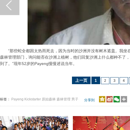
“那些蛇全都因太热而死去，因为当时的沙洲并没有树木遮盖。我坐在
森林管理部门，询问能否在沙洲上植树，他们回复沙洲上什么都种不了，
到了。”现年52岁的Payeng慢慢述说当年。
上一页
1
2
3
4
标签：
Payeng
Kickstarter
原始森林
森林管理
男子
分享到