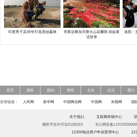
印度男子花36年打造原始森林
哥斯达黎加天降火山花瓣雨 宛如童
洛阳：
话世界
首页
国际
国内
财经
文化
生活
图片
友情链接：
人民网
新华网
中国网信网
中国网
央视网
国
关于我们
互联网举报中心
视听节目许可证0108263
京公网安备11010500008
12300电信用户申诉受理中心
1