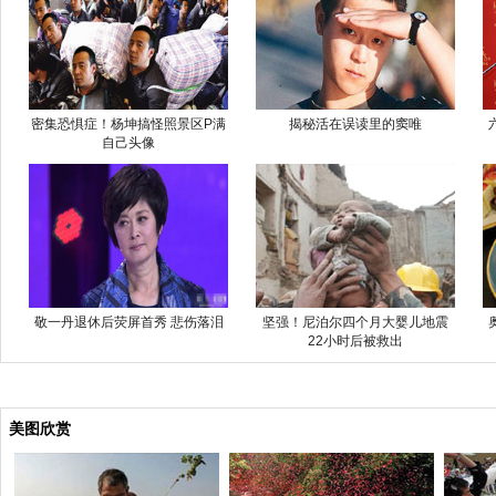
密集恐惧症！杨坤搞怪照景区P满
揭秘活在误读里的窦唯
自己头像
敬一丹退休后荧屏首秀 悲伤落泪
坚强！尼泊尔四个月大婴儿地震
22小时后被救出
美图欣赏