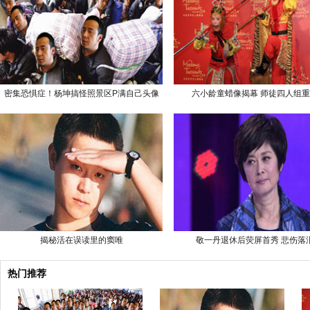
密集恐惧症！杨坤搞怪照景区P满自己头像
六小龄童蜡像揭幕 师徒四人组
揭秘活在误读里的窦唯
敬一丹退休后荧屏首秀 悲伤落
热门推荐