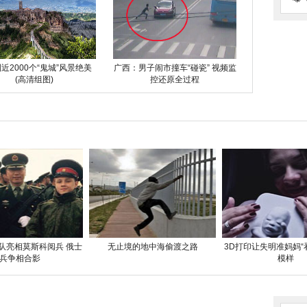
近2000个“鬼城”风景绝美
广西：男子闹市撞车“碰瓷” 视频监
(高清组图)
控还原全过程
队亮相莫斯科阅兵 俄士
无止境的地中海偷渡之路
3D打印让失明准妈妈“
兵争相合影
模样