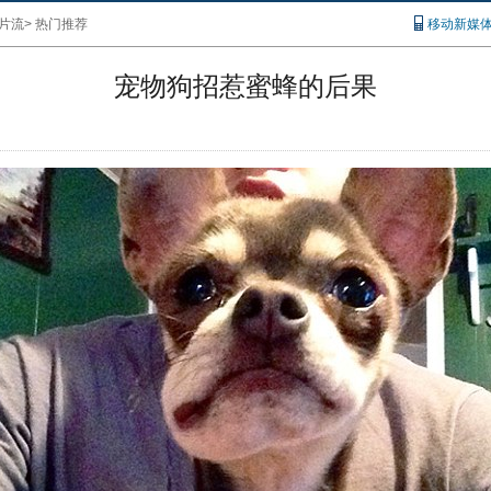
片流
>
热门推荐
移动新媒
宠物狗招惹蜜蜂的后果