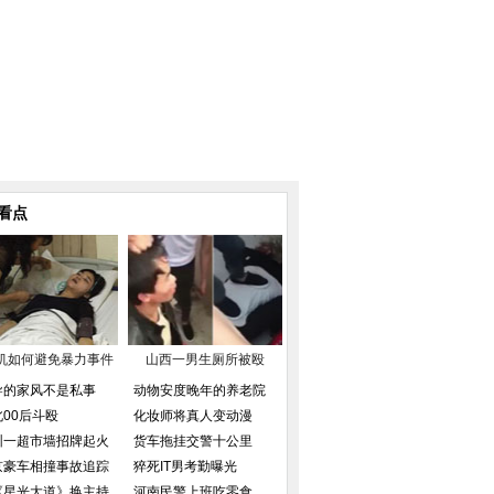
看点
机如何避免暴力事件
山西一男生厕所被殴
导的家风不是私事
动物安度晚年的养老院
北00后斗殴
化妆师将真人变动漫
圳一超市墙招牌起火
货车拖挂交警十公里
京豪车相撞事故追踪
猝死IT男考勤曝光
《星光大道》换主持
河南民警上班吃零食