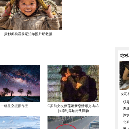
摄影师卖震前尼泊尔照片助救援
绝对
女司
领
一组星空摄影作品
C罗前女友伊莲娜新恋情曝光 与布
湖
拉德利库珀街头激吻
深
北
曝