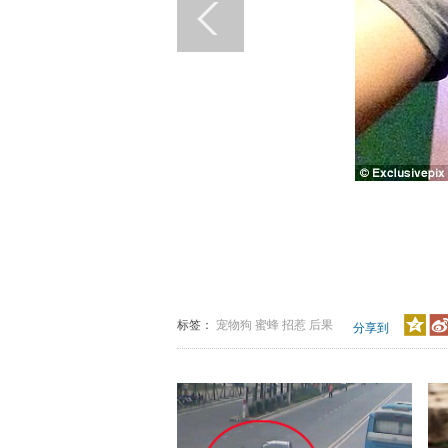
标签：
宠物狗
蜜蜂
招惹
后果
分享到