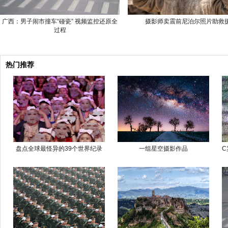
广西：男子闹市撞车“碰瓷” 视频监控还原全
摄影师卖震前尼泊尔照片助救
过程
热门推荐
盘点全球最怪异的39个世界纪录
一组星空摄影作品
C