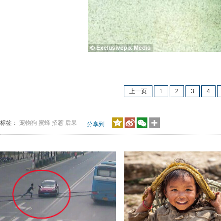
被
上一页
1
2
3
4
标签：
宠物狗
蜜蜂
招惹
后果
分享到