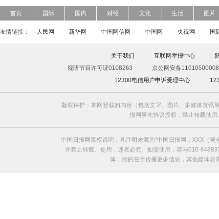
首页
国际
国内
财经
文化
生活
图片
友情链接：
人民网
新华网
中国网信网
中国网
央视网
国
关于我们
互联网举报中心
视听节目许可证0108263
京公网安备11010500008
12300电信用户申诉受理中心
1
版权保护：本网登载的内容（包括文字、图片、多媒体资讯等
报网事先协议授权，禁止转载使用。给中国日
中国日报网版权说明：凡注明来源为“中国日报网：XXX（
许禁止转载、使用，违者必究。如需使用，请与010-8488
体，目的在于传播更多信息，其他媒体如