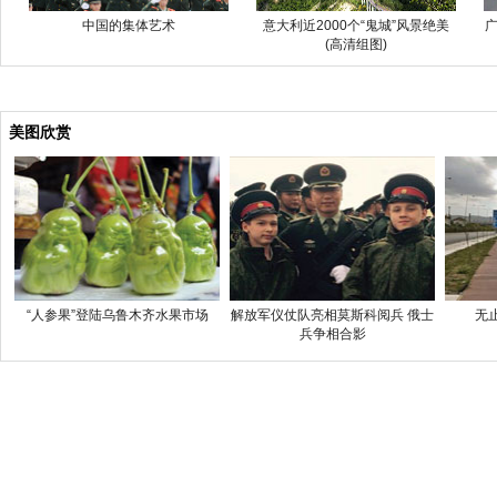
中国的集体艺术
意大利近2000个“鬼城”风景绝美
广
(高清组图)
美图欣赏
“人参果”登陆乌鲁木齐水果市场
解放军仪仗队亮相莫斯科阅兵 俄士
无
兵争相合影