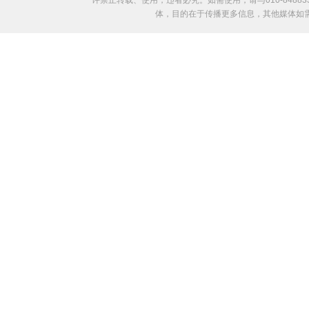
许禁止转载、使用，违者必究。如需使用，请与010-8488
体，目的在于传播更多信息，其他媒体如