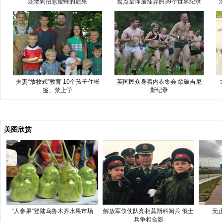
宠物狗招惹蜜蜂的后果
盘点全球最怪异的39个世界纪录
夫妻“放牧式”教育 10个孩子住帐
英国民众身着内衣集会 欲破吉尼
篷、禁上学
斯纪录
美图欣赏
“人参果”登陆乌鲁木齐水果市场
解放军仪仗队亮相莫斯科阅兵 俄士
无
兵争相合影