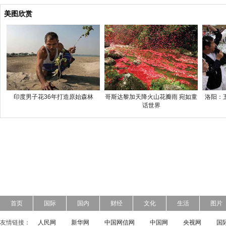
美图欣赏
印度男子花36年打造原始森林
哥斯达黎加天降火山花瓣雨 宛如童
洛阳：
话世界
首页
国际
国内
财经
文化
生活
图片
友情链接：
人民网
新华网
中国网信网
中国网
央视网
国