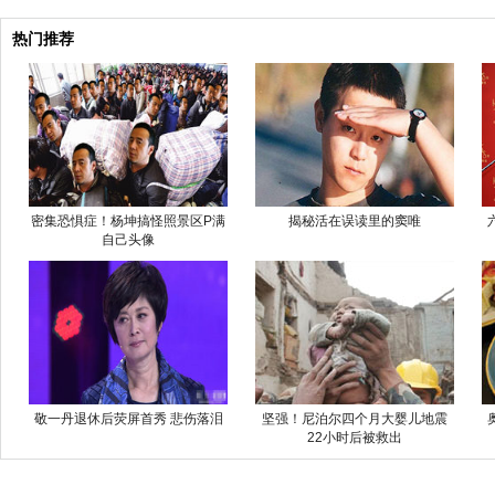
热门推荐
密集恐惧症！杨坤搞怪照景区P满
揭秘活在误读里的窦唯
自己头像
敬一丹退休后荧屏首秀 悲伤落泪
坚强！尼泊尔四个月大婴儿地震
22小时后被救出