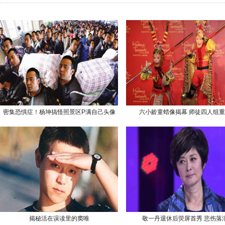
密集恐惧症！杨坤搞怪照景区P满自己头像
六小龄童蜡像揭幕 师徒四人组
揭秘活在误读里的窦唯
敬一丹退休后荧屏首秀 悲伤落