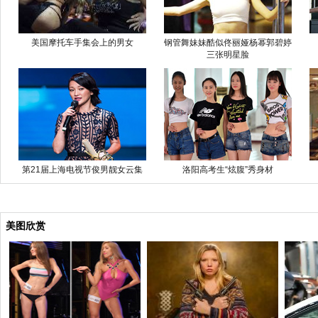
美国摩托车手集会上的男女
钢管舞妹妹酷似佟丽娅杨幂郭碧婷
三张明星脸
第21届上海电视节俊男靓女云集
洛阳高考生“炫腹”秀身材
美图欣赏