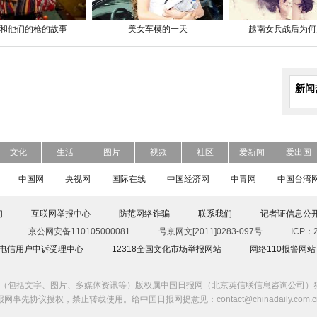
和他们的枪的故事
美女车模的一天
越南女兵战后为何
新闻
文化
生活
图片
视频
社区
爱新闻
爱出国
中国网
央视网
国际在线
中国经济网
中青网
中国台湾
们
互联网举报中心
防范网络诈骗
联系我们
记者证信息公
京公网安备110105000081
号京网文[2011]0283-097号
ICP：2
00电信用户申诉受理中心
12318全国文化市场举报网站
网络110报警网站
（包括文字、图片、多媒体资讯等）版权属中国日报网（北京英信联信息咨询公司）独
报网事先协议授权，禁止转载使用。给中国日报网提意见：contact@chinadaily.com.c