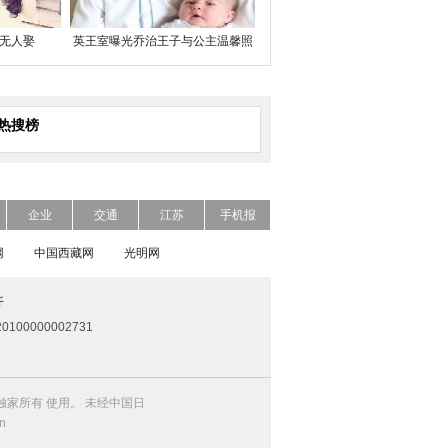
无人娶
英王室曝光乔治王子与公主温馨照
热搜榜
企业
交通
江苏
手机报
网
中国西藏网
光明网
开
0100000002731
家所有 使用。 未经中国日
n