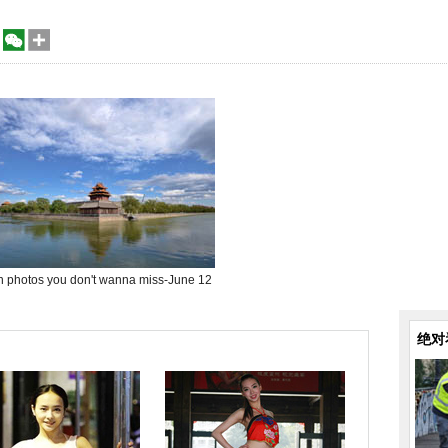
n photos you don't wanna miss-June 12
绝对