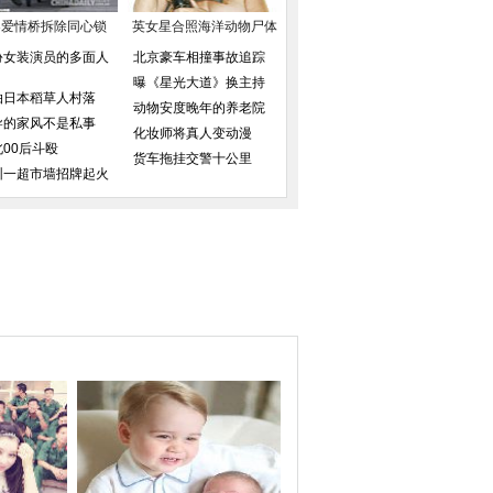
黎爱情桥拆除同心锁
英女星合照海洋动物尸体
扮女装演员的多面人
北京豪车相撞事故追踪
曝《星光大道》换主持
拍日本稻草人村落
动物安度晚年的养老院
导的家风不是私事
化妆师将真人变动漫
北00后斗殴
货车拖挂交警十公里
圳一超市墙招牌起火