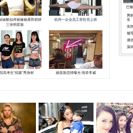
巴
男
妹妹酷似佟丽娅杨幂郭碧婷
杭州一企业员工穿肚兜上班
生
三张明星脸
实
领
湖
深
阳高考生“炫腹”秀身材
姚笛新恋情曝光 情牵李威