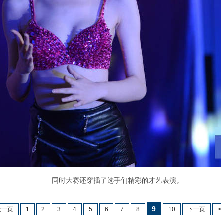
同时大赛还穿插了选手们精彩的才艺表演。
9
上一页
1
2
3
4
5
6
7
8
10
下一页
>