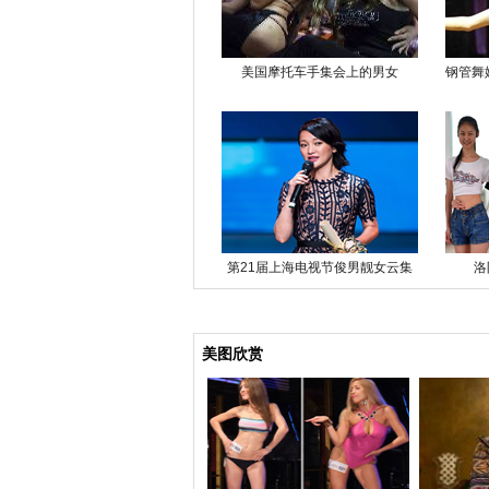
美国摩托车手集会上的男女
钢管舞
第21届上海电视节俊男靓女云集
洛
美图欣赏