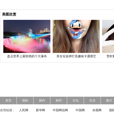
美图欣赏
盘点世界上最惊艳的十大瀑布
美女化妆师打造趣味卡通唇艺
雪村
首页
国际
国内
财经
文化
生活
图片
友情链接：
人民网
新华网
中国网信网
中国网
央视网
国