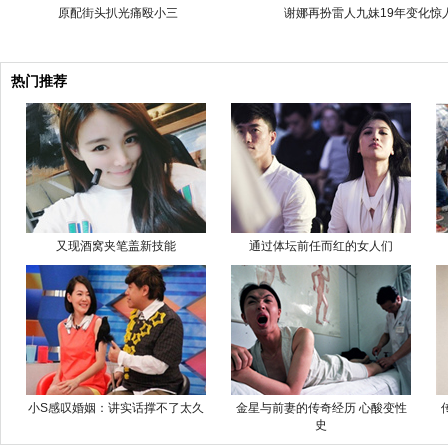
原配街头扒光痛殴小三
谢娜再扮雷人九妹19年变化惊
热门推荐
又现酒窝夹笔盖新技能
通过体坛前任而红的女人们
小S感叹婚姻：讲实话撑不了太久
金星与前妻的传奇经历 心酸变性
史