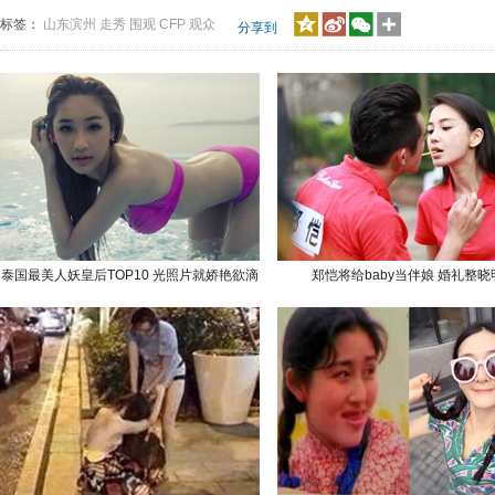
标签：
山东滨州
走秀
围观
CFP
观众
分享到
泰国最美人妖皇后TOP10 光照片就娇艳欲滴
郑恺将给baby当伴娘 婚礼整晓