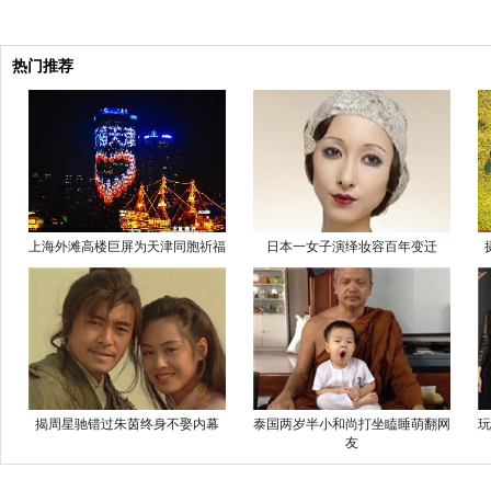
热门推荐
上海外滩高楼巨屏为天津同胞祈福
日本一女子演绎妆容百年变迁
揭周星驰错过朱茵终身不娶内幕
泰国两岁半小和尚打坐瞌睡萌翻网
玩
友