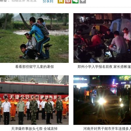
标签：
动物世界
肯尼亚
分享到
看看那些留守儿童的暑假
郑州小学入学报名前夜 家长搭帐
天津爆炸事故头七祭 全城哀悼
河南开封男子闹市开车连撞多