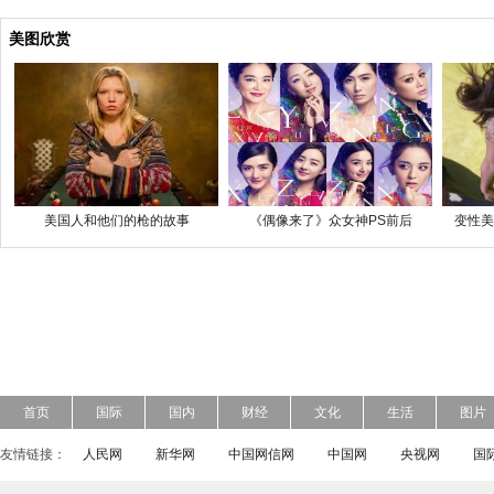
美图欣赏
美国人和他们的枪的故事
《偶像来了》众女神PS前后
变性美
首页
国际
国内
财经
文化
生活
图片
友情链接：
人民网
新华网
中国网信网
中国网
央视网
国