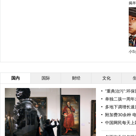
揭羊
小S
国内
国际
财经
文化
"重典治污":环
单独二孩一周年
多地下调增长速度
附加费30余种 
中国网民每天上