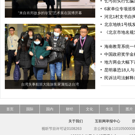
乞丐街头行乞骗
6家单位专项巡
“来自肖邦故乡的珍宝”艺术展在国博开幕
河北1村支书自掏
北京地铁1号线
《北京市地名规
海南教育系统一
中国政府奖学金
地方两会大幅下调
昆明暴恐18人
民诉法司法解释
台湾失事航班大陆旅客家属抵达台湾
首页
国际
国内
财经
文化
生活
图片
关于我们
互联网举报中心
视听节目许可证0108263
京公网安备11010500008