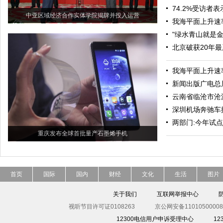
74.2%受访者表
中亚区域经济合作实体学院揭牌并投入运营
我海平面上升速
"绿水青山就是
北京破获20年
我海平面上升速
新闻出版广电总
云南省临沧市沧源
深圳机场奔驰车
两部门:今年试
重庆发布全球首批量产石墨烯手机
首页
国际
国内
财经
文化
生活
图片
关于我们
互联网举报中心
视听节目许可证0108263
京公网安备11010500008
12300电信用户申诉受理中心
1