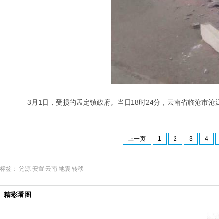
3月1日，受损的孟定镇政府。当日18时24分，云南省临沧市沧源佤
上一页
1
2
3
4
标签：
沧源
安置
云南
地震
转移
精彩看图