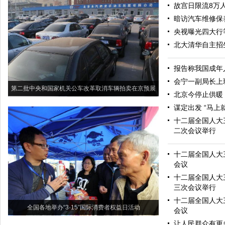
故宫日限流8万
暗访汽车维修保养
央视曝光四大行
北大清华自主招
报告称我国成年
会宁一副局长上
第二批中央和国家机关公车改革取消车辆拍卖在京预展
北京今停止供暖 
谋定出发 “马上
十二届全国人大
二次会议举行
十二届全国人大
会议
十二届全国人大
三次会议举行
十二届全国人大
全国各地举办“3·15”国际消费者权益日活动
会议
让人民群众有更多