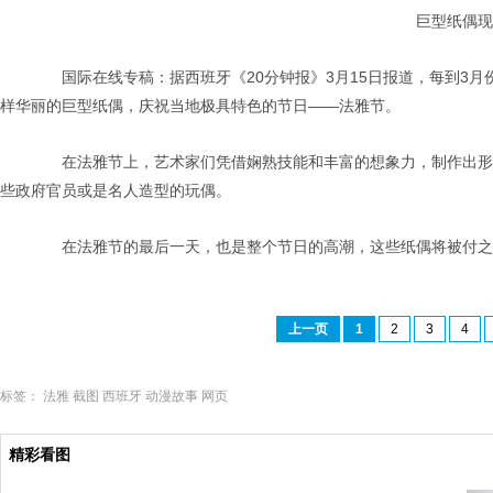
巨型纸偶现身
国际在线专稿：据西班牙《20分钟报》3月15日报道，每到3月
样华丽的巨型纸偶，庆祝当地极具特色的节日——法雅节。
在法雅节上，艺术家们凭借娴熟技能和丰富的想象力，制作出形态
些政府官员或是名人造型的玩偶。
在法雅节的最后一天，也是整个节日的高潮，这些纸偶将被付之
上一页
1
2
3
4
标签：
法雅
截图
西班牙
动漫故事
网页
精彩看图