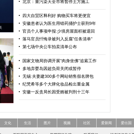
北京：重污染天全市将暂停土方施工
四大自贸区释利好 购物买车将更便宜
安徽患者认为医生用错药捅护士获刑9年
美
官员个人事项申报:少填房屋面积被退回
落马官员忏悔录被列入反腐"任务清单"
第七场中央公车拍卖清单公布
国家文物局协调开展"肉身坐佛"追索工作
多地弃婴岛因超负荷关闭或暂停
无锡:夫妻建300多个网站销售假名牌包
纪梵希等多个大牌化妆品检出重金属
安徽一反贪局长因受贿被判刑十三年
文化
生活
图片
视频
社区
爱新闻
爱出国