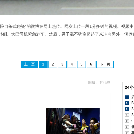
惊险自杀式碰瓷”的微博在网上热传。网友上传一段1分多钟的视频。视频
扑倒。大巴司机紧急刹车。然后，男子毫不犹豫爬起了来冲向另外一辆奥
上一页
1
2
3
4
5
6
下一页
编辑： 甘怡淳
24
B
2