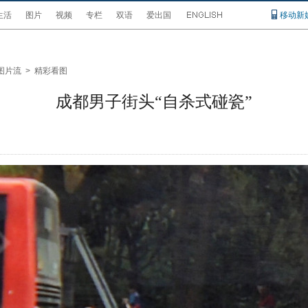
生活
图片
视频
专栏
双语
爱出国
移动新
图片流
>
精彩看图
成都男子街头“自杀式碰瓷”