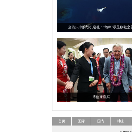
金镜头中的战机巡礼：“雄鹰”尽显刚毅之
博鳌迎嘉宾
首页
国际
国内
财经