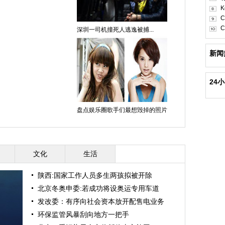
K
C
C
深圳一司机撞死人逃逸被捕...
新闻
24
盘点娱乐圈歌手们最想毁掉的照片
文化
生活
陕西:国家工作人员多生两孩拟被开除
北京冬奥申委:若成功将设奥运专用车道
发改委：有序向社会资本放开配售电业务
环保监管风暴刮向地方一把手