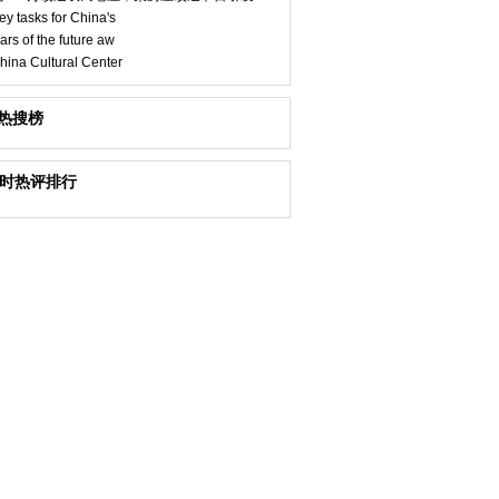
ey tasks for China's
ars of the future aw
hina Cultural Center
热搜榜
小时热评排行