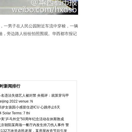
中，一男子在人民公园附近车流中穿梭，一辆
迪，旁边路人纷纷拍照围观。华西都市报记
小时新闻排行
多名违法失德艺人被封禁 央视评：就算穿马甲
eijing 2022 venue: N
23岁女孩因小感冒住进ICU 心跳停止6天
4 Solar Terms: 7 thi
中美“乒乓外交”50周年纪念活动在休斯敦成
北京朝阳某商场一餐厅内发生持刀伤人事件 警
花132万改造农民老屋，某房屋改造节目引发